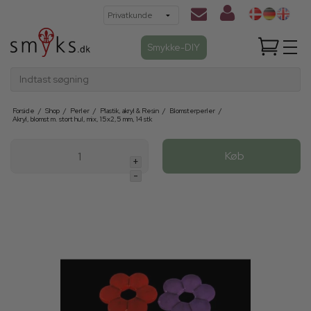
Smykke-DIY
Indtast søgning
Forside
/
Shop
/
Perler
/
Plastik, akryl & Resin
/
Blomsterperler
/
Akryl, blomst m. stort hul, mix, 15x2,5 mm, 14 stk
Køb
+
-