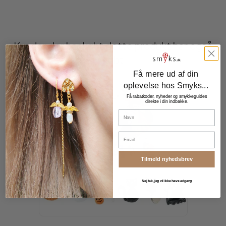
Kunder der har købt dette produkt har også
købt
Få mere ud af din
oplevelse hos Smyks...
Få rabatkoder, nyheder og smykkeguides
direkte i din indbakke.
Navn
Email
Tilmeld nyhedsbrev
Nej tak, jeg vil ikke have adgang