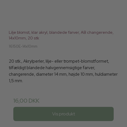
Lilje blomst, klar akryl, blandede farver, AB changerende,
14x10mm, 20 stk
16150E-14x10mm
20 stk., Akrylperler, lilje- eller trompet-blomstformet,
tilfældigt blandede halvgennemsigtige farver,
changerende, diameter 14 mm, højde 10 mm, huldiameter
1,5 mm.
16,00 DKK
Vis produkt