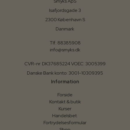
Smyks ApS
Isafjordsgade 3
2300 København S
Danmark
Tlf.: 88385908
info@smyks.dk
CVR-nr: DK37685224 VOEC: 3005399
Danske Bank konto: 3001-10309395
Information
Forside
Kontakt & butik
Kurser
Handelsbet.
Fortrydelsesformular
Shop