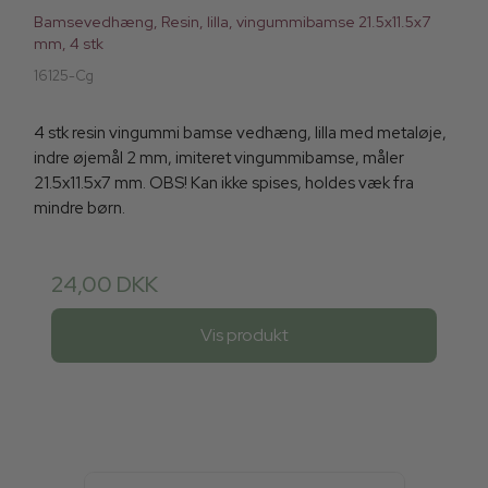
Bamsevedhæng, Resin, lilla, vingummibamse 21.5x11.5x7
mm, 4 stk
16125-Cg
4 stk resin vingummi bamse vedhæng, lilla med metaløje,
indre øjemål 2 mm, imiteret vingummibamse, måler
21.5x11.5x7 mm. OBS! Kan ikke spises, holdes væk fra
mindre børn.
24,00 DKK
Vis produkt