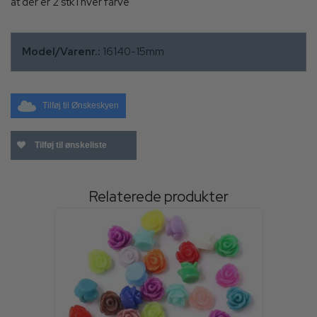
at der er 2 stk i hver farve
Model/Varenr.:
16140-15mm
Tilføj til Ønskeskyen
Tilføj til ønskeliste
Relaterede produkter