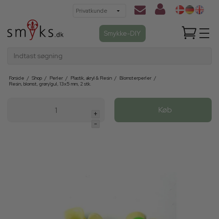
Smykke-DIY
Indtast søgning
Forside
/
Shop
/
Perler
/
Plastik, akryl & Resin
/
Blomsterperler
/
Resin, blomst, grøn/gul, 13x5 mm, 2 stk.
Køb
+
-