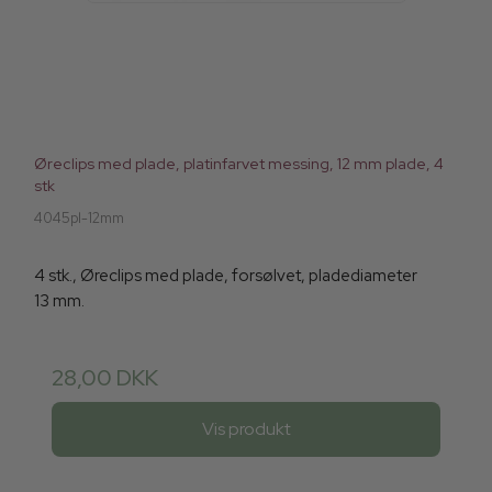
Øreclips med plade, platinfarvet messing, 12 mm plade, 4
stk
4045pl-12mm
4 stk., Øreclips med plade, forsølvet, pladediameter
13 mm.
28,00 DKK
Vis produkt