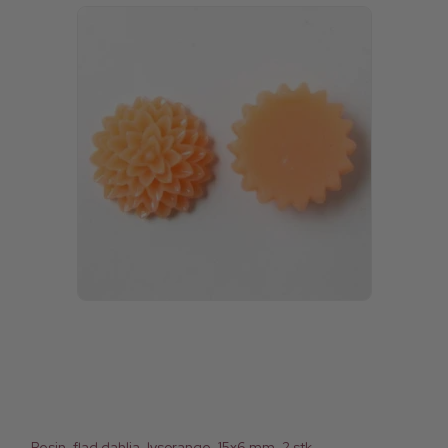
Resin, flad dahlia, lysorange, 15x6 mm, 2 stk.