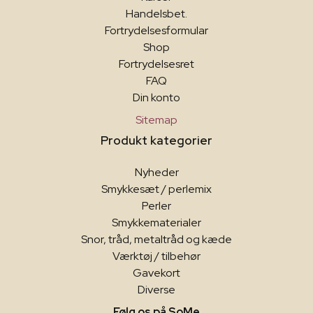
Handelsbet.
Fortrydelsesformular
Shop
Fortrydelsesret
FAQ
Din konto
Sitemap
Produkt kategorier
Nyheder
Smykkesæt / perlemix
Perler
Smykkematerialer
Snor, tråd, metaltråd og kæde
Værktøj / tilbehør
Gavekort
Diverse
Følg os på SoMe