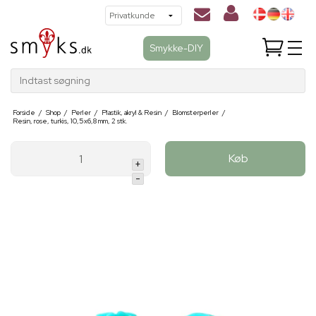
Smykke-DIY
Indtast søgning
Forside
/
Shop
/
Perler
/
Plastik, akryl & Resin
/
Blomsterperler
/
Resin, rose, turkis, 10,5x6,8 mm, 2 stk.
Køb
+
-