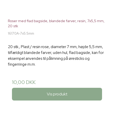
Roser med flad bagside, blandede farver, resin, 7x5,5 mm,
20 stk
16170A-7x5.5mm
20 stk., Plast / resin rose, diameter 7 mm, højde 5,5 mm,
tilfældigt blandede farver, uden hul, flad bagside, kan for
eksempel anvendes til pålimning på øresticks og
fingerringe m.m.
10,00 DKK
Vis produkt