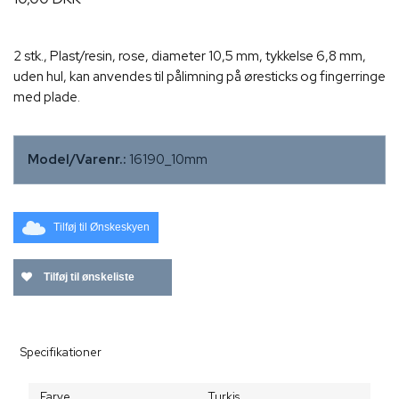
2 stk., Plast/resin, rose, diameter 10,5 mm, tykkelse 6,8 mm,
uden hul, kan anvendes til pålimning på øresticks og fingerringe
med plade.
Model/Varenr.:
16190_10mm
Tilføj til Ønskeskyen
Tilføj til ønskeliste
Specifikationer
Farve
Turkis