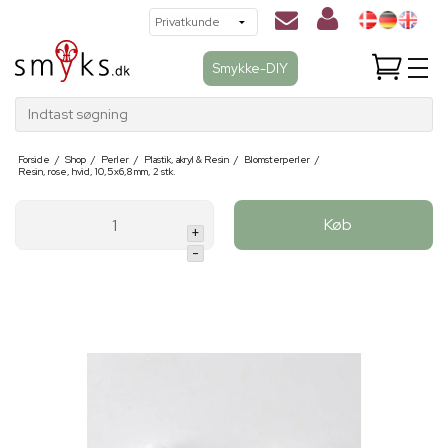
Smykke-DIY
Indtast søgning
Forside
/
Shop
/
Perler
/
Plastik, akryl & Resin
/
Blomsterperler
/
Resin, rose, hvid, 10,5x6,8 mm, 2 stk.
Køb
+
-