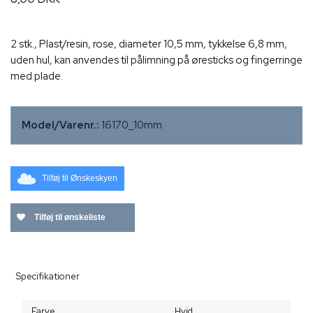
2 stk., Plast/resin, rose, diameter 10,5 mm, tykkelse 6,8 mm,
uden hul, kan anvendes til pålimning på øresticks og fingerringe
med plade.
Model/Varenr.:
16170_10mm
Tilføj til Ønskeskyen
Tilføj til ønskeliste
Specifikationer
Farve
Hvid