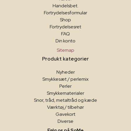
Handelsbet.
Fortrydelsesformular
Shop
Fortrydelsesret
FAQ
Din konto
Sitemap
Produkt kategorier
Nyheder
Smykkesæt / perlemix
Perler
Smykkematerialer
Snor, tråd, metaltråd og kæde
Værktøj / tilbehør
Gavekort
Diverse
Følg os på SoMe