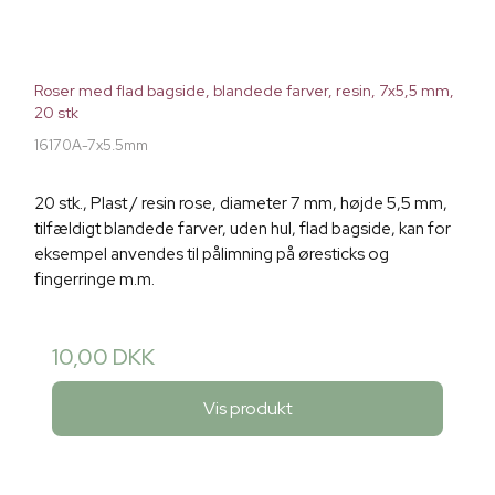
Roser med flad bagside, blandede farver, resin, 7x5,5 mm,
20 stk
16170A-7x5.5mm
20 stk., Plast / resin rose, diameter 7 mm, højde 5,5 mm,
tilfældigt blandede farver, uden hul, flad bagside, kan for
eksempel anvendes til pålimning på øresticks og
fingerringe m.m.
10,00 DKK
Vis produkt