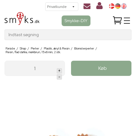
Smykke-DIY
Indtast søgning
Forside
/
Shop
/
Perler
/
Plastik, akryl & Resin
/
Blomsterperler
/
Resin, flad dahlia, mørkbrun, 15x6 mm, 2 stk.
Køb
+
-