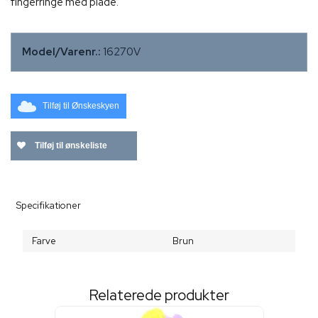
fingerringe med plade.
Model/Varenr.:
16270V
Tilføj til Ønskeskyen
Tilføj til ønskeliste
Specifikationer
Farve
Brun
Relaterede produkter