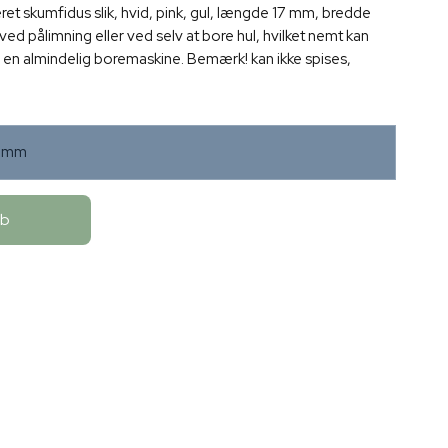
teret skumfidus slik, hvid, pink, gul, længde 17 mm, bredde
d pålimning eller ved selv at bore hul, hvilket nemt kan
 en almindelig boremaskine. Bemærk! kan ikke spises,
x8mm
øb