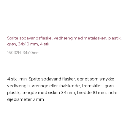
Sprite sodavandsflaske, vedhæng med metaløsken, plastik,
grøn, 34x10 mm, 4 stk
16032H-34x10mm
4 stk., mini Sprite sodavand flasker, egnet som smykke
vedhæng til øreringe eller i halskæde, fremstillet i grøn
plastik, længde med øsken 34 mm, bredde 10 mm, indre
øjediameter 2 mm.