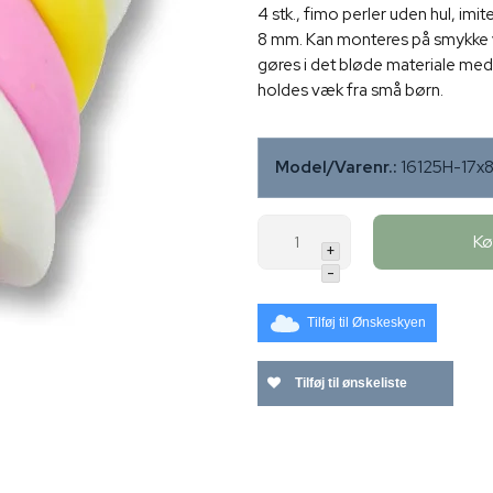
4 stk., fimo perler uden hul, imi
8 mm. Kan monteres på smykke ve
gøres i det bløde materiale med
holdes væk fra små børn.
Model/Varenr.:
16125H-17
K
+
-
Tilføj til Ønskeskyen
Tilføj til ønskeliste