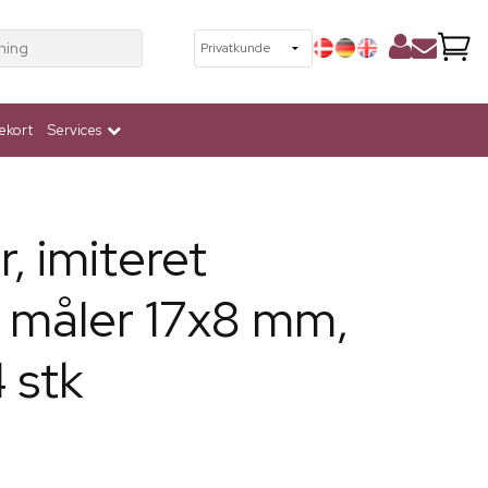
ning
ekort
Services
, imiteret
 måler 17x8 mm,
 stk