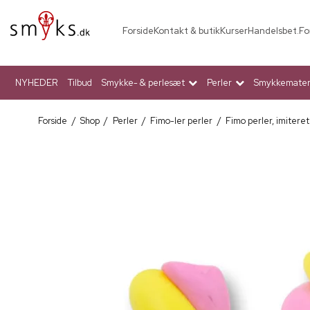
Forside
Kontakt & butik
Kurser
Handelsbet.
Fo
NYHEDER
Tilbud
Smykke- & perlesæt
Perler
Smykkemateri
Forside
/
Shop
/
Perler
/
Fimo-ler perler
/
Fimo perler, imiteret