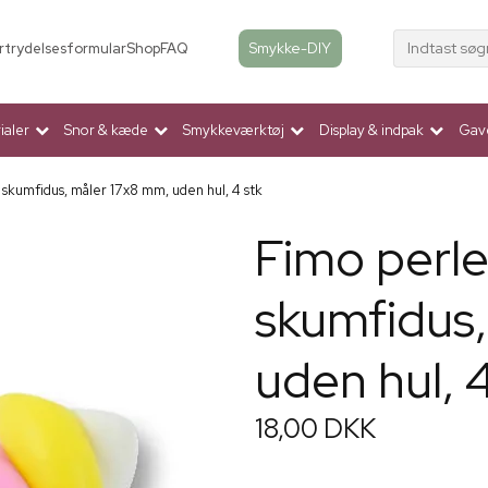
Indtast søg
Smykke-DIY
rtrydelsesformular
Shop
FAQ
aler
Snor & kæde
Smykkeværktøj
Display & indpak
Gav
 skumfidus, måler 17x8 mm, uden hul, 4 stk
Fimo perler
skumfidus,
uden hul, 4
18,00 DKK