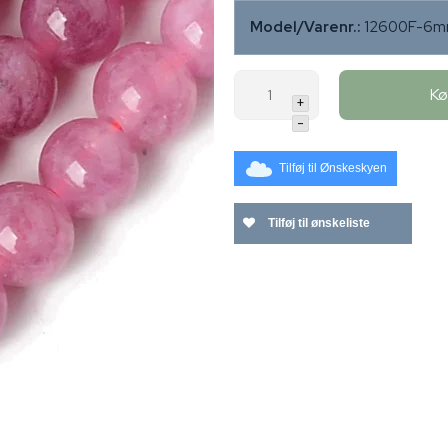
Model/Varenr.:
12600F-6
K
+
-
Tilføj til Ønskeskyen
Tilføj til ønskeliste