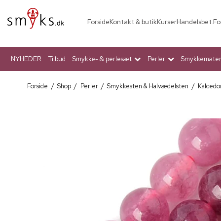
Forside
Kontakt & butik
Kurser
Handelsbet.
Fo
NYHEDER
Tilbud
Smykke- & perlesæt
Perler
Smykkemateri
Forside
/
Shop
/
Perler
/
Smykkesten & Halvædelsten
/
Kalcedo