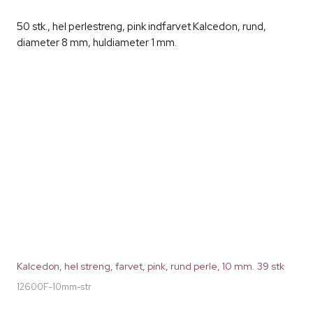
50 stk., hel perlestreng, pink indfarvet Kalcedon, rund,
diameter 8 mm, huldiameter 1 mm.
Kalcedon, hel streng, farvet, pink, rund perle, 10 mm. 39 stk
12600F-10mm-str