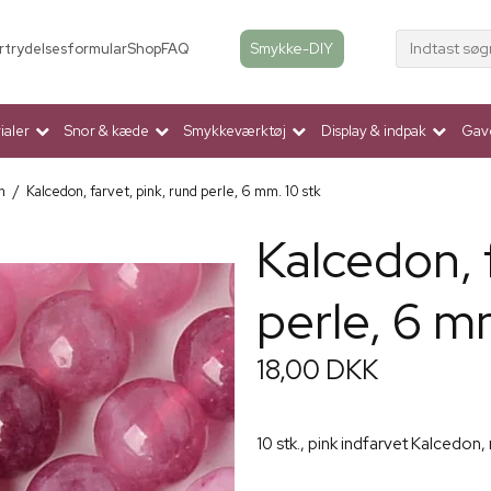
Indtast søg
Smykke-DIY
rtrydelsesformular
Shop
FAQ
aler
Snor & kæde
Smykkeværktøj
Display & indpak
Gav
n
/
Kalcedon, farvet, pink, rund perle, 6 mm. 10 stk
Kalcedon, 
perle, 6 m
18,00 DKK
10 stk., pink indfarvet Kalcedon