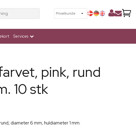
ning
ekort
Services
farvet, pink, rund
m. 10 stk
, rund, diameter 6 mm, huldiameter 1 mm.