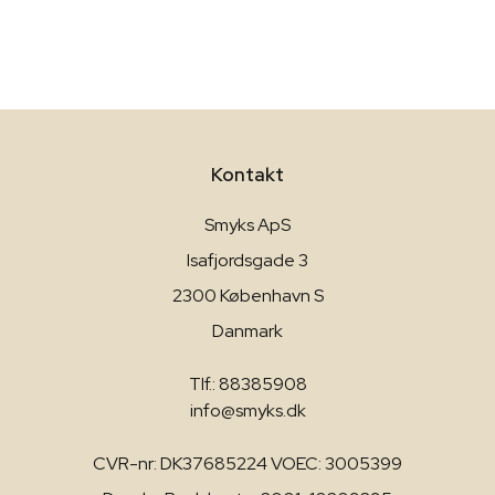
Kontakt
Smyks ApS
Isafjordsgade 3
2300 København S
Danmark
Tlf.: 88385908
info@smyks.dk
CVR-nr: DK37685224 VOEC: 3005399