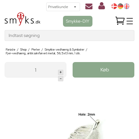
Smykke-DIY
Indtast søgning
Forside
/
Shop
/
Perler
/
Smykke vedhæng & Symboler
/
Fjer-vedhæng, antik sølvfarvet metal, 56,5x13 mm, 1 stk.
Køb
+
-