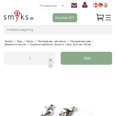
Smykke-DIY
Indtast søgning
Forside
/
Shop
/
Perler
/
Tibetansk sølv - alle farver
/
Tibetansk sølv mørk
/
Blomster & Hjerter
/
Oxyderet sølvfarvet, hjerte m. 2 øjer, 10x5 mm, 100 stk.
Køb
+
-