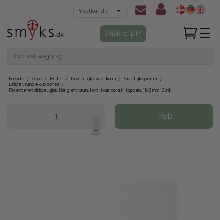
Smykke-DIY
Indtast søgning
Forside
/
Shop
/
Perler
/
Krystal, glas & Zirkonia
/
Facet glasperler
/
Dråber, runde & bicones
/
Facetteret dråbe, glas, klar grøn/brun, kort, tværboret i toppen, 11x8 mm, 2 stk.
Køb
+
-