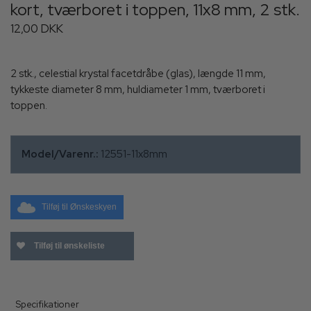
kort, tværboret i toppen, 11x8 mm, 2 stk.
12,00 DKK
2 stk., celestial krystal facetdråbe (glas), længde 11 mm,
tykkeste diameter 8 mm, huldiameter 1 mm, tværboret i
toppen.
Model/Varenr.:
12551-11x8mm
Tilføj til Ønskeskyen
Tilføj til ønskeliste
Specifikationer