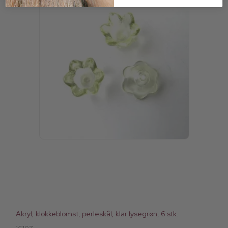
Akryl, klokkeblomst, perleskål, klar lysegrøn, 6 stk.