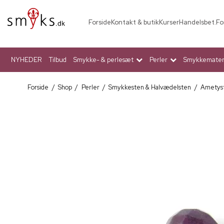
Forside
Kontakt & butik
Kurser
Handelsbet.
Fo
NYHEDER
Tilbud
Smykke- & perlesæt
Perler
Smykkemateri
Forside
/
Shop
/
Perler
/
Smykkesten & Halvædelsten
/
Ametys