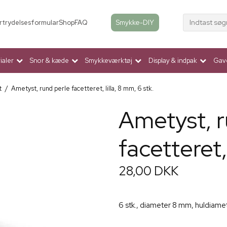
Indtast søg
Smykke-DIY
rtrydelsesformular
Shop
FAQ
aler
Snor & kæde
Smykkeværktøj
Display & indpak
Gav
t
/
Ametyst, rund perle facetteret, lilla, 8 mm, 6 stk.
Ametyst, r
facetteret, 
28,00 DKK
6 stk., diameter 8 mm, huldiamet