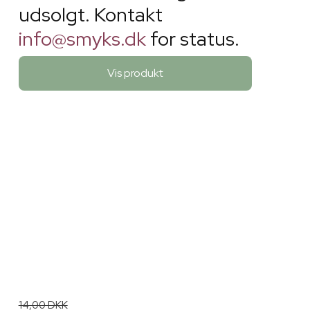
udsolgt. Kontakt
info@smyks.dk
for status.
Vis produkt
14,00 DKK