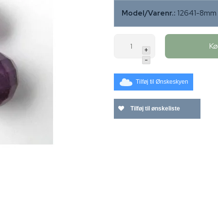
Model/Varenr.:
12641-8mm
K
+
-
Tilføj til Ønskeskyen
Tilføj til ønskeliste