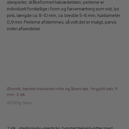
stenperler, dråbeformet halvædelsten, perlerne er
individuelt forskellige i form og farvemætning som vist, lys
pink, længde ca. 8-10 mm, ca. bredde 5-6 mm, huldiameter
0,9 mm. Perlerne afstemmes, så vidt det er muligt, parvis
inden afsendelse.
Ørestik, børstet trekantet nitte og åbent øje, forgyldt sølv, 9
mm, 2 stk.
4170Efg-9mm
2 stk., sterlingsølv-øresticks, børstet trekant-nitter med