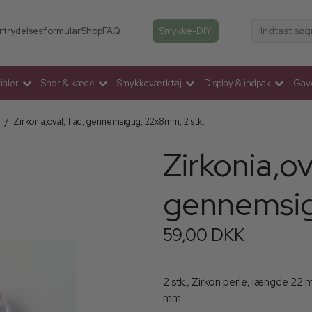
Indtast søg
Smykke-DIY
rtrydelsesformular
Shop
FAQ
aler
Snor & kæde
Smykkeværktøj
Display & indpak
Gav
a
/
Zirkonia,oval, flad, gennemsigtig, 22x8mm, 2 stk.
Zirkonia,ov
gennemsig
59,00 DKK
2 stk., Zirkon perle, længde 22
mm.