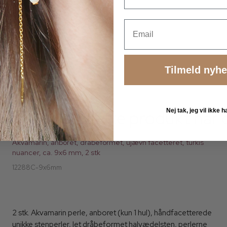
Email
Tilmeld nyh
er har købt dette produkt har 
Nej tak, jeg vil ikke
Akvamarin, anboret, dråbeformet, ujævn facetteret, turkis
nuancer, ca. 9x6 mm, 2 stk
12288C-9x6mm
2 stk. Akvamarin perle, anboret (kun 1 hul), håndfacetterede
unikke stenperler, let dråbeformet halvædelsten, perlerne