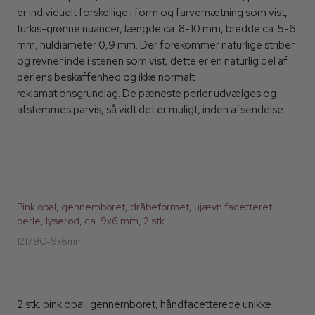
er individuelt forskellige i form og farvemætning som vist,
turkis-grønne nuancer, længde ca. 8-10 mm, bredde ca. 5-6
mm, huldiameter 0,9 mm. Der forekommer naturlige striber
og revner inde i stenen som vist, dette er en naturlig del af
perlens beskaffenhed og ikke normalt
reklamationsgrundlag. De pæneste perler udvælges og
afstemmes parvis, så vidt det er muligt, inden afsendelse.
Pink opal, gennemboret, dråbeformet, ujævn facetteret
perle, lyserød, ca. 9x6 mm, 2 stk.
12179C-9x6mm
2 stk. pink opal, gennemboret, håndfacetterede unikke