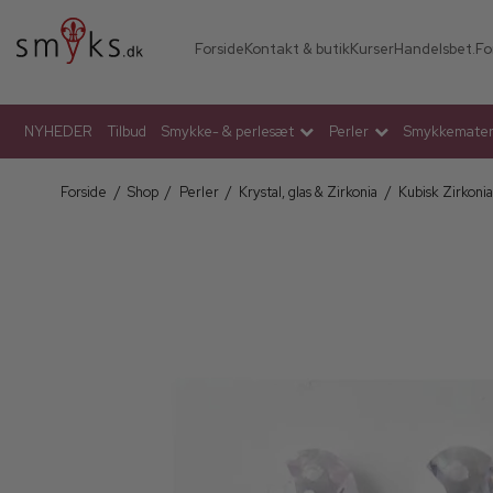
Forside
Kontakt & butik
Kurser
Handelsbet.
Fo
NYHEDER
Tilbud
Smykke- & perlesæt
Perler
Smykkemateri
Forside
/
Shop
/
Perler
/
Krystal, glas & Zirkonia
/
Kubisk Zirkoni