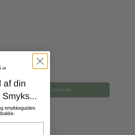
45,00 DKK
 af din
Vis produkt
 Smyks...
 og smykkeguides
ndbakke.