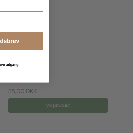
edsbrev
også købt
 have adgang
55,00 DKK
Vis produkt