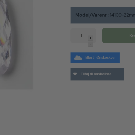
Model/Varenr.:
14109-22m
K
+
-
Tilføj til Ønskeskyen
Tilføj til ønskeliste