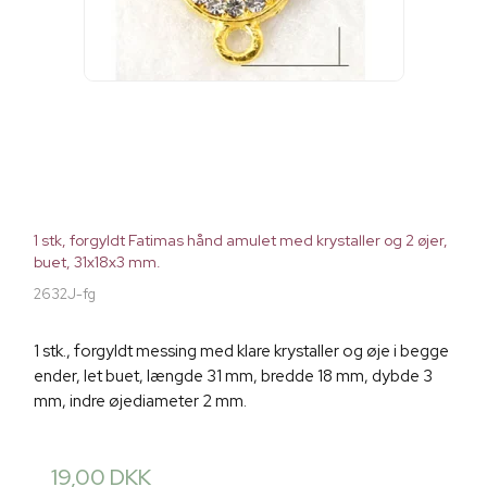
1 stk, forgyldt Fatimas hånd amulet med krystaller og 2 øjer,
buet, 31x18x3 mm.
2632J-fg
1 stk., forgyldt messing med klare krystaller og øje i begge
ender, let buet, længde 31 mm, bredde 18 mm, dybde 3
mm, indre øjediameter 2 mm.
19,00 DKK