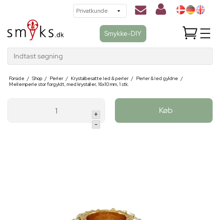
Smykke-DIY
Indtast søgning
Forside
/
Shop
/
Perler
/
Krystalbesatte led & perler
/
Perler & led gyldne
/
Mellemperle stor forgyldt, med krystaller, 16x10 mm, 1 stk.
Køb
+
-