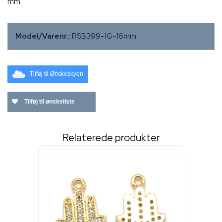
mm.
Model/Varenr.:
RSB399-1G-16mm
Tilføj til Ønskeskyen
Tilføj til ønskeliste
Relaterede produkter