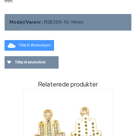
mm.
Model/Varenr.:
RSB399-1G-14mm
Tilføj til Ønskeskyen
Tilføj til ønskeliste
Relaterede produkter