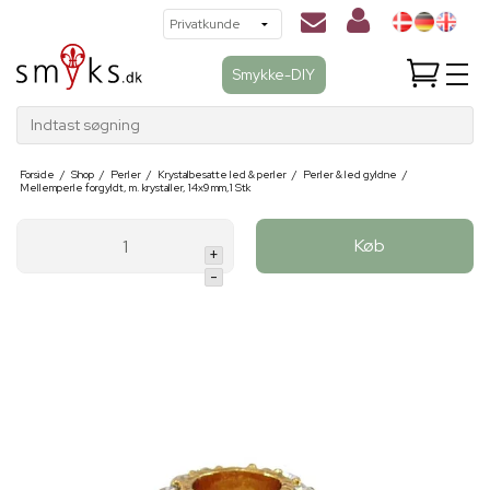
Smykke-DIY
Indtast søgning
Forside
/
Shop
/
Perler
/
Krystalbesatte led & perler
/
Perler & led gyldne
/
Mellemperle forgyldt, m. krystaller, 14x9 mm,1 Stk
Køb
+
-