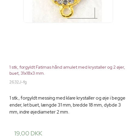
1 stk, forgyldt Fatimas hånd amulet med krystaller og 2 øjer,
buet, 31x18x3 mm.
2632J-fg
1 stk., forgyldt messing med klare krystaller og øje i begge
ender, let buet, længde 31 mm, bredde 18 mm, dybde 3
mm, indre øjediameter 2 mm.
19,00 DKK