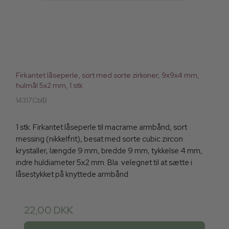
Firkantet låseperle, sort med sorte zirkoner, 9x9x4 mm,
hulmål 5x2 mm, 1 stk
14317CblB
1 stk. Firkantet låseperle til macrame armbånd, sort
messing (nikkelfrit), besat med sorte cubic zircon
krystaller, længde 9 mm, bredde 9 mm, tykkelse 4 mm,
indre huldiameter 5x2 mm. Bla. velegnet til at sætte i
låsestykket på knyttede armbånd
22,00 DKK