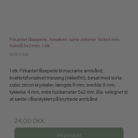
Firkantet låseperle, forsølvet, sorte zirkoner, 9x9x4 mm,
hulmål 5x2 mm, 1 stk
14317CfsB
1 stk. Firkantet låseperle til macrame armbånd,
kvalitetsforsølvet messing (nikkelfrit), besat med sorte
cubic zircon krystaller, længde 9 mm, bredde 9 mm,
tykkelse 4 mm, indre huldiameter 5x2 mm. Bla. velegnet til
at sætte i låsestykket på knyttede armbånd
24,00 DKK
Vis produkt