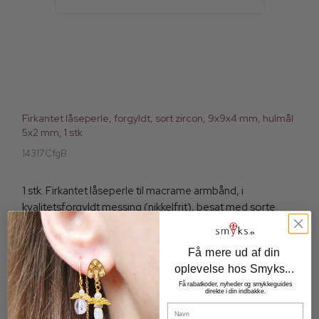
Firkantet låseperle, forgyldt, sort zircon, 9x9x4 mm, hulmål
5x2 mm, 1 stk
14317CfgB
1 stk. Firkantet låseperle til macrame armbånd, i
kvalitetsforgyldt messing (nikkelfrit), besat med sorte
cubic zircon krystaller, længde 9 mm, bredde 9 mm,
tykkelse 4 mm, indre huldiameter 5x2 mm. Bla. velegnet til
Få mere ud af din
at sætte i låsestykket på knyttede armbånd
oplevelse hos Smyks...
Få rabatkoder, nyheder og smykkeguides
direkte i din indbakke.
26,00 DKK
Navn