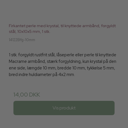
Firkantet perle med krystal, til knyttede armbånd, forgyldt
stål, 10x10x5 mm, 1 stk.
14122Bfg-10mm
1 stk. forgyldt rustfrit stål, låseperle eller perle til knyttede
Macrame armbånd, stærk forgyldning, kun krystal på den
ene side, længde 10 mm, bredde 10 mm, tykkelse 5 mm,
bred indre huldiameter på 4x2 mm.
14,00 DKK
Vis produkt