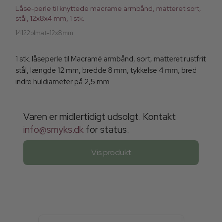
Låse-perle til knyttede macrame armbånd, matteret sort,
stål, 12x8x4 mm, 1 stk.
14122blmat-12x8mm
1 stk. låseperle til Macramé armbånd, sort, matteret rustfrit
stål, længde 12 mm, bredde 8 mm, tykkelse 4 mm, bred
indre huldiameter på 2,5 mm
Varen er midlertidigt udsolgt. Kontakt
info@smyks.dk
for status.
Vis produkt