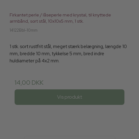
Firkantet perle / låseperle med krystal, til knyttede
armbånd, sort stål, 10x10x5 mm, 1 stk.
14122Bbl-10mm
1 stk. sort rustfrit stål, meget stærk belægning, længde 10
mm, bredde 10 mm, tykkelse 5 mm, bred indre
huldiameter på 4x2 mm.
14,00 DKK
Vis produkt