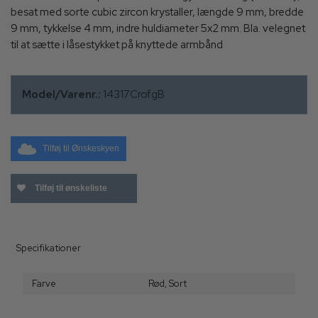
besat med sorte cubic zircon krystaller, længde 9 mm, bredde
9 mm, tykkelse 4 mm, indre huldiameter 5x2 mm. Bla. velegnet
til at sætte i låsestykket på knyttede armbånd
Model/Varenr.:
14317CrofgB
Tilføj til Ønskeskyen
Tilføj til ønskeliste
Specifikationer
Farve
Rød,
Sort