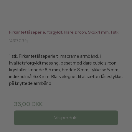
Firkantet låseperle, forgyldt, klare zircon, 9x9x4 mm, 1 stk
14317CBfg
1 stk. Firkantet låseperle til macrame armbånd, i
kvalitetsforgyldt messing, besat med klare cubic zircon
krystaller, længde 8,5 mm, bredde 8 mm, tykkelse 5 mm,
indre hulmål 6x3 mm. Bla. velegnet til at sætte i låsestykket
på knyttede armbånd
36,00 DKK
Vis produkt