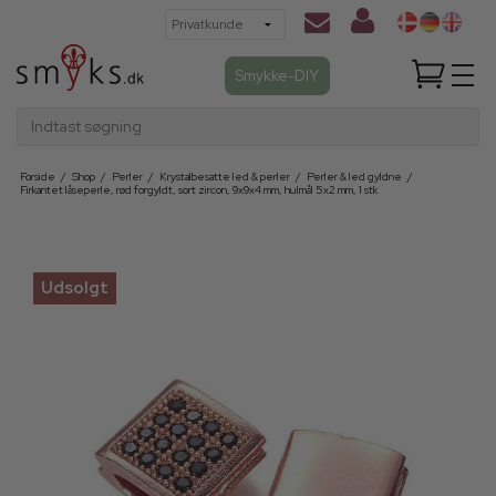
Smykke-DIY
Indtast søgning
Forside
/
Shop
/
Perler
/
Krystalbesatte led & perler
/
Perler & led gyldne
/
Firkantet låseperle, rød forgyldt, sort zircon, 9x9x4 mm, hulmål 5x2 mm, 1 stk
Udsolgt