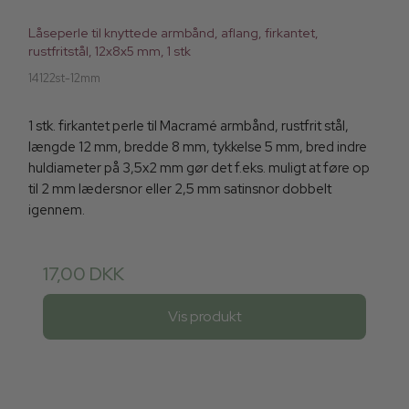
Låseperle til knyttede armbånd, aflang, firkantet,
rustfritstål, 12x8x5 mm, 1 stk
14122st-12mm
1 stk. firkantet perle til Macramé armbånd, rustfrit stål,
længde 12 mm, bredde 8 mm, tykkelse 5 mm, bred indre
huldiameter på 3,5x2 mm gør det f.eks. muligt at føre op
til 2 mm lædersnor eller 2,5 mm satinsnor dobbelt
igennem.
17,00 DKK
Vis produkt