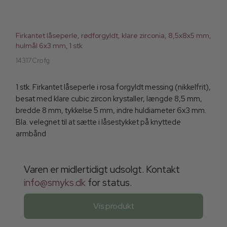
Firkantet låseperle, rødforgyldt, klare zirconia, 8,5x8x5 mm,
hulmål 6x3 mm, 1 stk
14317Crofg
1 stk. Firkantet låseperle i rosa forgyldt messing (nikkelfrit),
besat med klare cubic zircon krystaller, længde 8,5 mm,
bredde 8 mm, tykkelse 5 mm, indre huldiameter 6x3 mm.
Bla. velegnet til at sætte i låsestykket på knyttede
armbånd
Varen er midlertidigt udsolgt. Kontakt
info@smyks.dk
for status.
Vis produkt