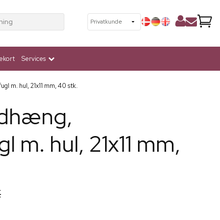
ning
ekort
Services
l m. hul, 21x11 mm, 40 stk.
edhæng,
 m. hul, 21x11 mm,
K