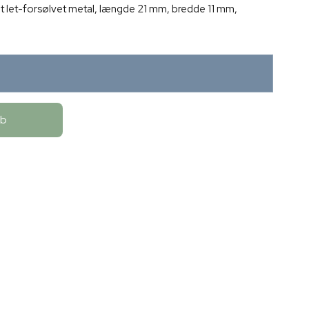
t let-forsølvet metal, længde 21 mm, bredde 11 mm,
øb