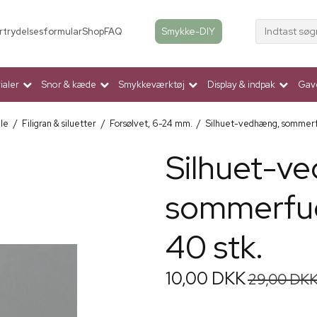
Indtast søg
Smykke-DIY
rtrydelsesformular
Shop
FAQ
aler
Snor & kæde
Smykkeværktøj
Display & indpak
Gav
ele
/
Filigran & siluetter
/
Forsølvet, 6-24 mm.
/
Silhuet-vedhæng, sommerfug
Silhuet-v
sommerfugl
40 stk.
10,00 DKK
29,00 DK