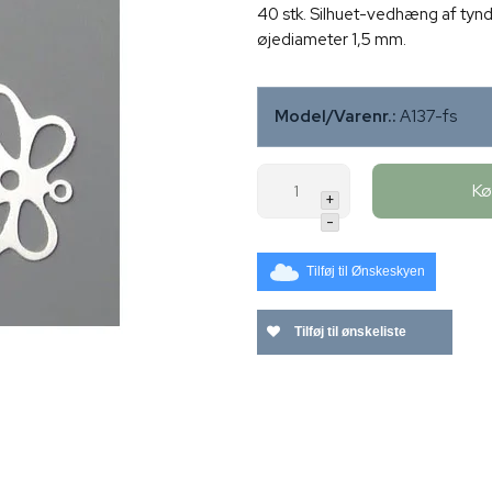
40 stk. Silhuet-vedhæng af tynd
øjediameter 1,5 mm.
Model/Varenr.:
A137-fs
K
+
-
Tilføj til Ønskeskyen
Tilføj til ønskeliste