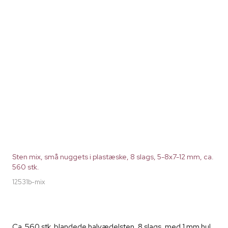
Sten mix, små nuggets i plastæske, 8 slags, 5-8x7-12 mm, ca.
560 stk.
12531b-mix
Ca. 560 stk. blandede halvædelsten, 8 slags, med 1 mm hul,