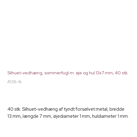
Silhuet-vedhæng, sommerfugl m. øje og hul 13x7 mm, 40 stk.
A136-fs
40 stk. Silhuet-vedhæng af tyndt forsølvet metal, bredde
13 mm, længde 7 mm, øjediameter 1 mm, huldiameter 1 mm.