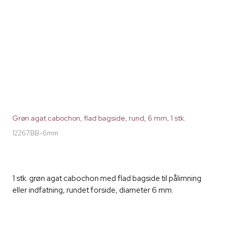
Grøn agat cabochon, flad bagside, rund, 6 mm, 1 stk.
12267BB-6mm
1 stk. grøn agat cabochon med flad bagside til pålimning
eller indfatning, rundet forside, diameter 6 mm.