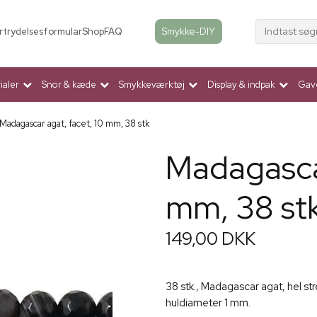
Indtast søg
Smykke-DIY
rtrydelsesformular
Shop
FAQ
aler
Snor & kæde
Smykkeværktøj
Display & indpak
Gav
Madagascar agat, facet, 10 mm, 38 stk
Madagascar
mm, 38 st
149,00 DKK
38 stk., Madagascar agat, hel st
huldiameter 1 mm.