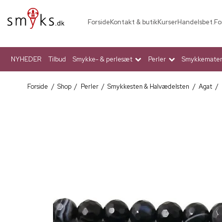
Forside
Kontakt & butik
Kurser
Handelsbet.
Fo
NYHEDER
Tilbud
Smykke- & perlesæt
Perler
Smykkemateri
Forside
/
Shop
/
Perler
/
Smykkesten & Halvædelsten
/
Agat
/