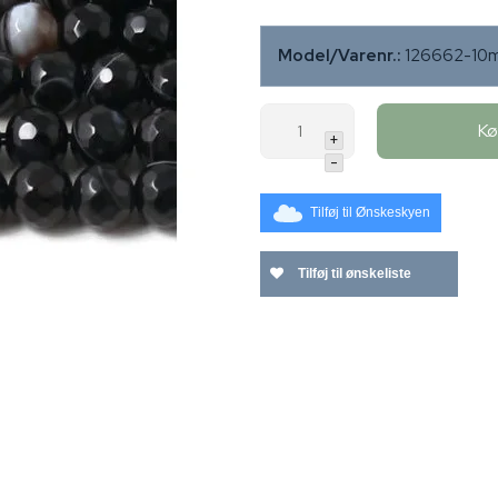
Model/Varenr.:
126662-10m
K
+
-
Tilføj til Ønskeskyen
Tilføj til ønskeliste