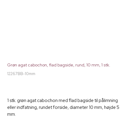
Grøn agat cabochon, flad bagside, rund, 10 mm, 1 stk.
12267BB-10mm
1 stk. grøn agat cabochon med flad bagside til pålimning
eller indfatning, rundet forside, diameter 10 mm, højde 5
mm.