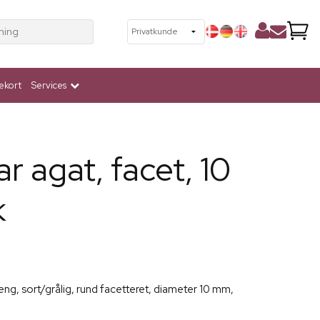
ning
ekort
Services
 agat, facet, 10
k
reng, sort/grålig, rund facetteret, diameter 10 mm,