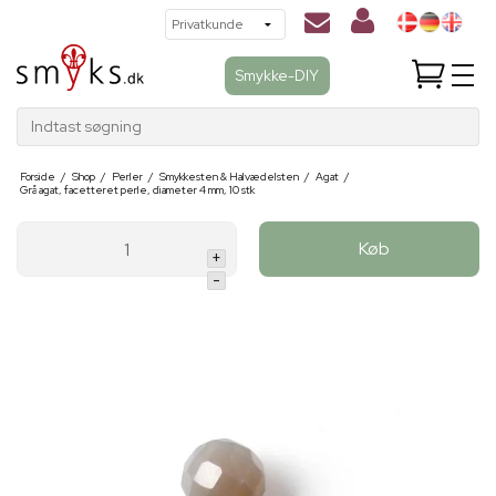
Smykke-DIY
Indtast søgning
Forside
/
Shop
/
Perler
/
Smykkesten & Halvædelsten
/
Agat
/
Grå agat, facetteret perle, diameter 4 mm, 10 stk
Køb
+
-