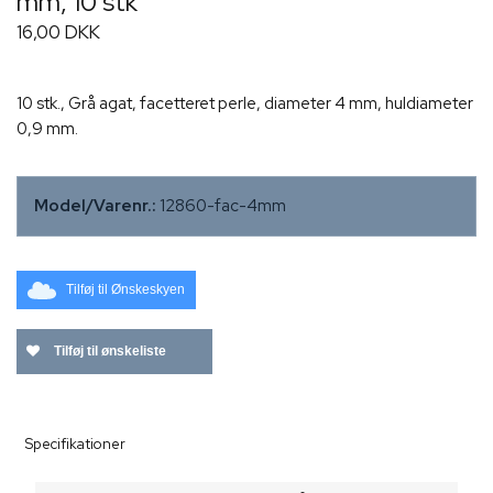
mm, 10 stk
16,00 DKK
10 stk., Grå agat, facetteret perle, diameter 4 mm, huldiameter
0,9 mm.
Model/Varenr.:
12860-fac-4mm
Tilføj til Ønskeskyen
Tilføj til ønskeliste
Specifikationer