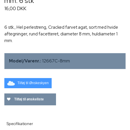
mm. 6 stk
16,00 DKK
6 stk., Hel perlestreng, Cracked farvet agat, sort med hvide
aftegninger, rund facetteret, diameter 8 mm, huldiameter 1
mm.
Model/Varenr.:
12667C-8mm
Tilføj til Ønskeskyen
Tilføj til ønskeliste
Specifikationer