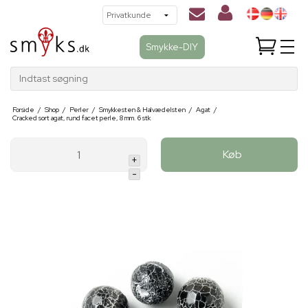
Smykke-DIY
Indtast søgning
Forside
/
Shop
/
Perler
/
Smykkesten & Halvædelsten
/
Agat
/
Cracked sort agat, rund facet perle, 8 mm. 6 stk
Køb
+
-