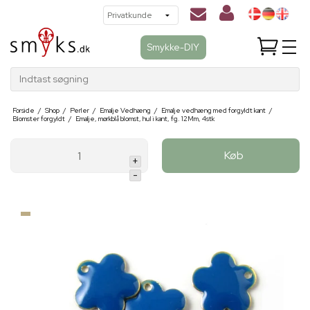
Smykke-DIY
Indtast søgning
Forside
/
Shop
/
Perler
/
Emalje Vedhæng
/
Emalje vedhæng med forgyldt kant
/
Blomster forgyldt
/
Emalje, mørkblå blomst, hul i kant, fg. 12Mm, 4stk
Køb
+
-