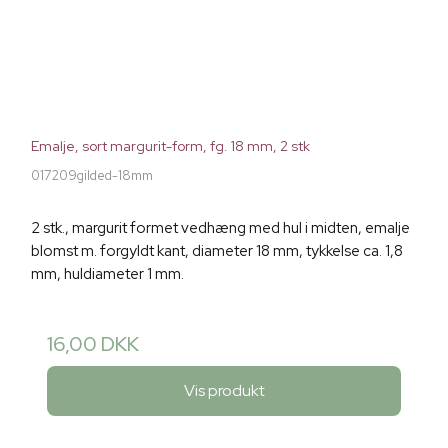
Emalje, sort margurit-form, fg. 18 mm, 2 stk
017209gilded-18mm
2 stk., margurit formet vedhæng med hul i midten, emalje
blomst m. forgyldt kant, diameter 18 mm, tykkelse ca. 1,8
mm, huldiameter 1 mm.
16,00 DKK
Vis produkt