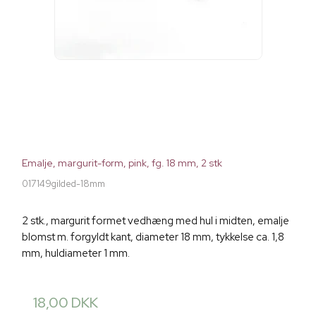
Emalje, margurit-form, pink, fg. 18 mm, 2 stk
017149gilded-18mm
2 stk., margurit formet vedhæng med hul i midten, emalje
blomst m. forgyldt kant, diameter 18 mm, tykkelse ca. 1,8
mm, huldiameter 1 mm.
18,00 DKK