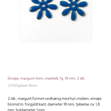
Emalje, margurit-form, mørkblå, fg. 18 mm, 2 stk
017169gilded-18mm
2 stk., margurit formet vedhæng med hul i midten, emalje
blomst m. forgyldt kant, diameter 18 mm, tykkelse ca. 1,8
mm, huldiameter 1 mm.