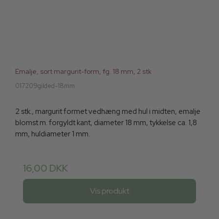
Emalje, sort margurit-form, fg. 18 mm, 2 stk
017209gilded-18mm
2 stk., margurit formet vedhæng med hul i midten, emalje
blomst m. forgyldt kant, diameter 18 mm, tykkelse ca. 1,8
mm, huldiameter 1 mm.
16,00 DKK
Vis produkt