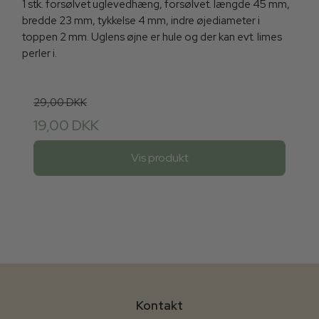
1 stk. forsølvet uglevedhæng, forsølvet. længde 45 mm,
bredde 23 mm, tykkelse 4 mm, indre øjediameter i
toppen 2 mm. Uglens øjne er hule og der kan evt. limes
perler i.
29,00 DKK
19,00 DKK
Vis produkt
Kontakt