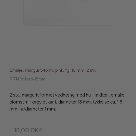
Emalje, margurit-form, pink, fg. 18 mm, 2 stk
017149gilded-18mm
2 stk., margurit formet vedhæng med hul i midten, emalje
blomst m. forgyldt kant, diameter 18 mm, tykkelse ca. 1,8
mm, huldiameter 1 mm.
18,00 DKK