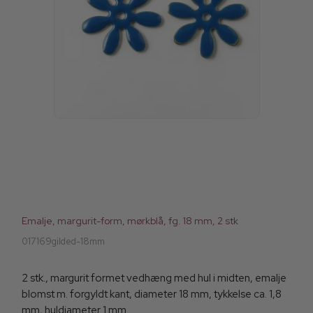
Emalje, margurit-form, mørkblå, fg. 18 mm, 2 stk
017169gilded-18mm
2 stk., margurit formet vedhæng med hul i midten, emalje
blomst m. forgyldt kant, diameter 18 mm, tykkelse ca. 1,8
mm, huldiameter 1 mm.