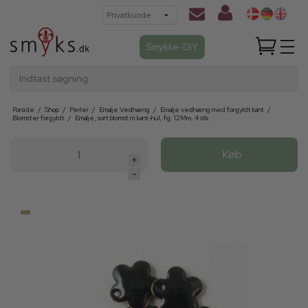
Smykke-DIY
Indtast søgning
Forside
/
Shop
/
Perler
/
Emalje Vedhæng
/
Emalje vedhæng med forgyldt kant
/
Blomster forgyldt
/
Emalje, sort blomst m.kant-hul, fg. 12Mm, 4 stk
Køb
+
-