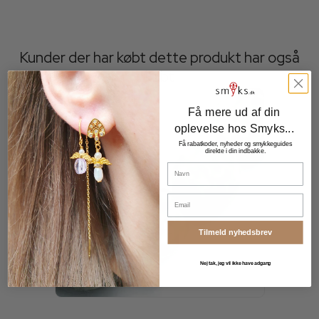
Kunder der har købt dette produkt har også
købt
Få mere ud af din
oplevelse hos Smyks...
Få rabatkoder, nyheder og smykkeguides
direkte i din indbakke.
Navn
Email
Tilmeld nyhedsbrev
Nej tak, jeg vil ikke have adgang