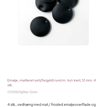
Emalje, matteret sort/forgyldt rund m. hul i kant, 12 mm, 4
stk.
009982fgMat-12mm
4 stk., vedhæng med mat / frosted emaljeoverflade og