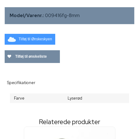
Model/Varenr.:
009416fg-8mm
Tilføj til Ønskeskyen
Tilføj til ønskeliste
Specifikationer
Farve
Lyserød
Relaterede produkter