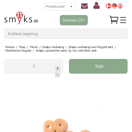
Smykke-DIY
Indtast søgning
Forside
/
Shop
/
Perler
/
Emalje Vedhæng
/
Emalje vedhæng med forgyldt kant
/
Møntformer forgyldt
/
Emalje, pudderfarv mønt, fg. hul i midt 8mm, 6stk
Køb
+
-