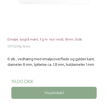
Emalje, lysgrå mønt, f.g m. hul i midt, 8mm, 6stk
017020fg-8mm
6 stk., vedhæng med emaljeoverflade og gylden kant,
diameter 8 mm, tykkelse ca. 1,8 mm, huldiameter 1 mm.
19,00 DKK
Vis produkt