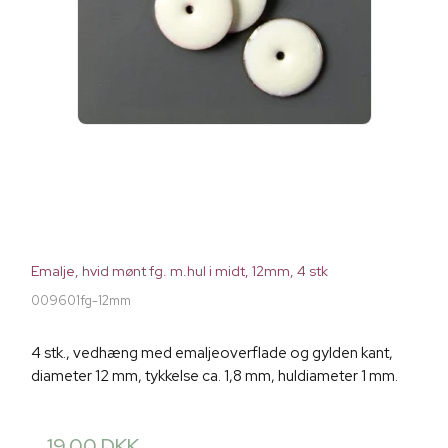
Emalje, hvid mønt fg. m.hul i midt, 12mm, 4 stk
009601fg-12mm
4 stk., vedhæng med emaljeoverflade og gylden kant,
diameter 12 mm, tykkelse ca. 1,8 mm, huldiameter 1 mm.
19,00 DKK