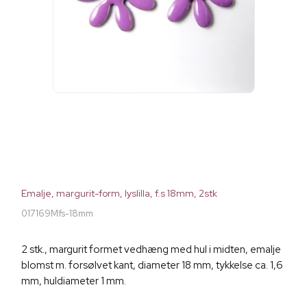
Emalje, margurit-form, lyslilla, f.s 18mm, 2stk
017169Mfs-18mm
2 stk., margurit formet vedhæng med hul i midten, emalje
blomst m. forsølvet kant, diameter 18 mm, tykkelse ca. 1,6
mm, huldiameter 1 mm.