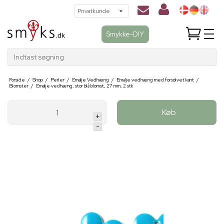
Smykke-DIY
Indtast søgning
Forside
/
Shop
/
Perler
/
Emalje Vedhæng
/
Emalje vedhæng med forsølvet kant
/
Blomster
/
Emalje vedhæng, stor blå blomst, 27 mm, 2 stk
Køb
+
-