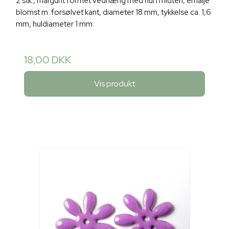
2 stk., margurit formet vedhæng med hul i midten, emalje
blomst m. forsølvet kant, diameter 18 mm, tykkelse ca. 1,6
mm, huldiameter 1 mm.
18,00 DKK
Vis produkt