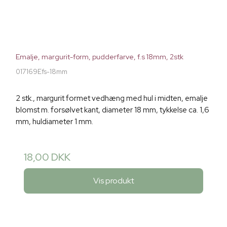
Emalje, margurit-form, pudderfarve, f.s 18mm, 2stk
017169Efs-18mm
2 stk., margurit formet vedhæng med hul i midten, emalje
blomst m. forsølvet kant, diameter 18 mm, tykkelse ca. 1,6
mm, huldiameter 1 mm.
18,00 DKK
Vis produkt