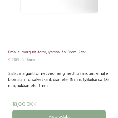
Emalje, margurit-form, lysrosa, f.s 18mm, 2stk
017169Lfs-18mm
2 stk., margurit formet vedhæng med hul i midten, emalje
blomst m. forsølvet kant, diameter 18 mm, tykkelse ca. 1,6
mm, huldiameter 1 mm.
18,00 DKK
Vis produkt