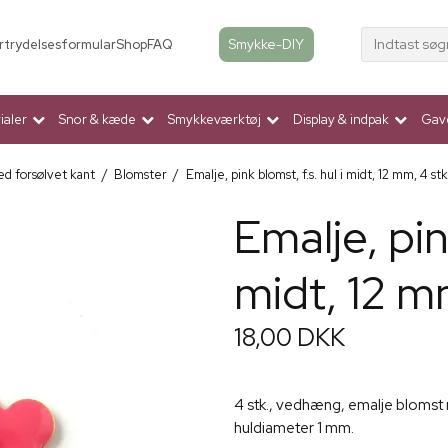
Indtast søg
Smykke-DIY
rtrydelsesformular
Shop
FAQ
aler
Snor & kæde
Smykkeværktøj
Display & indpak
Gav
d forsølvet kant
/
Blomster
/
Emalje, pink blomst, f.s. hul i midt, 12 mm, 4 stk
Emalje, pink
midt, 12 m
18,00 DKK
4 stk., vedhæng, emalje blomst 
huldiameter 1 mm.