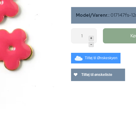
Model/Varenr.:
017147fs-1
K
+
-
Tilføj til Ønskeskyen
Tilføj til ønskeliste