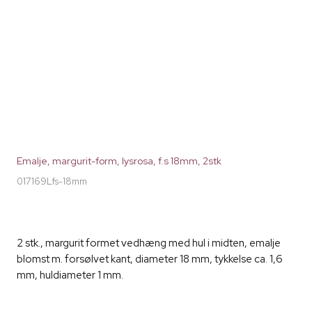
Emalje, margurit-form, lysrosa, f.s 18mm, 2stk
017169Lfs-18mm
2 stk., margurit formet vedhæng med hul i midten, emalje
blomst m. forsølvet kant, diameter 18 mm, tykkelse ca. 1,6
mm, huldiameter 1 mm.