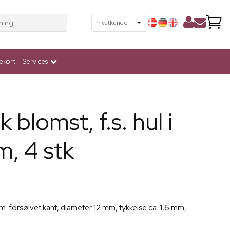
ning
ekort
Services
 blomst, f.s. hul i
m, 4 stk
m. forsølvet kant, diameter 12 mm, tykkelse ca. 1,6 mm,