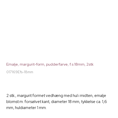
Emalje, margurit-form, pudderfarve, f.s 18mm, 2stk
017169Efs-18mm
2 stk., margurit formet vedhæng med hul i midten, emalje
blomst m. forsølvet kant, diameter 18 mm, tykkelse ca. 1,6
mm, huldiameter 1 mm.