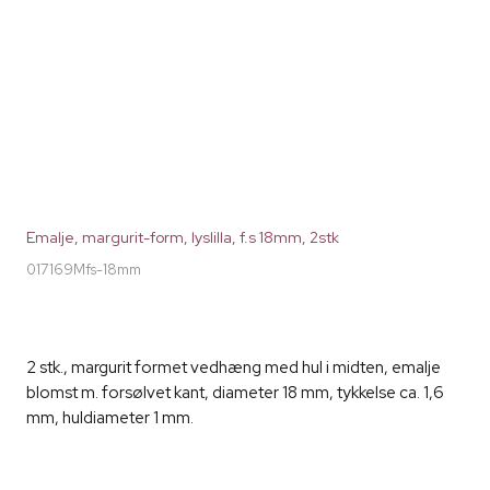
Emalje, margurit-form, lyslilla, f.s 18mm, 2stk
017169Mfs-18mm
2 stk., margurit formet vedhæng med hul i midten, emalje
blomst m. forsølvet kant, diameter 18 mm, tykkelse ca. 1,6
mm, huldiameter 1 mm.