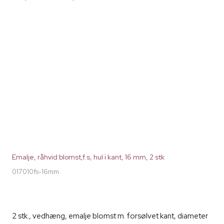
Emalje, råhvid blomst,f.s, hul i kant, 16 mm, 2 stk
017010fs-16mm
2 stk., vedhæng, emalje blomst m. forsølvet kant, diameter