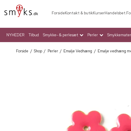
Forside
Kontakt & butik
Kurser
Handelsbet.
Fo
NYHEDER
Tilbud
Smykke- & perlesæt
Perler
Smykkemateri
Forside
/
Shop
/
Perler
/
Emalje Vedhæng
/
Emalje vedhæng me