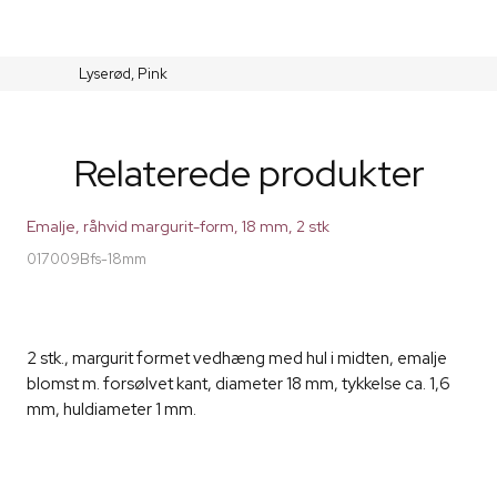
Lyserød,
Pink
Relaterede produkter
Emalje, råhvid margurit-form, 18 mm, 2 stk
017009Bfs-18mm
2 stk., margurit formet vedhæng med hul i midten, emalje
blomst m. forsølvet kant, diameter 18 mm, tykkelse ca. 1,6
mm, huldiameter 1 mm.