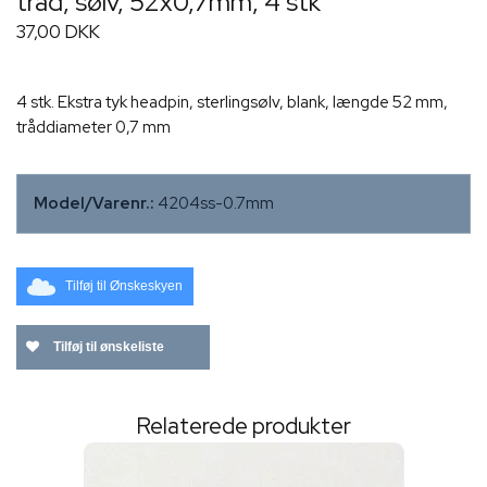
tråd, sølv, 52x0,7mm, 4 stk
37,00 DKK
4 stk. Ekstra tyk headpin, sterlingsølv, blank, længde 52 mm,
tråddiameter 0,7 mm
Model/Varenr.:
4204ss-0.7mm
Tilføj til Ønskeskyen
Tilføj til ønskeliste
Relaterede produkter