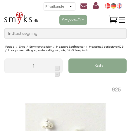
Smykke-DIY
Indtast søgning
Forside
/
Shop
/
Smykkematerialer
/
Headpins & stiftøskner
/
Headpins & perlestave 925
/
Headpin med 4 kugler, ekstra kraftig tråd, sølv, 52x0,7mm, 4 stk
Køb
+
-