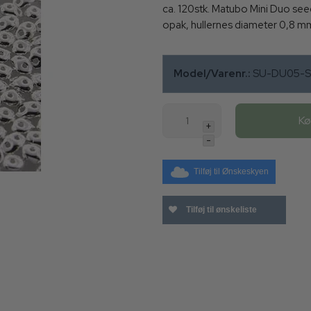
ca. 120stk. Matubo Mini Duo seed
opak, hullernes diameter 0,8 
Model/Varenr.:
SU-DU05-S
K
+
-
Tilføj til Ønskeskyen
Tilføj til ønskeliste