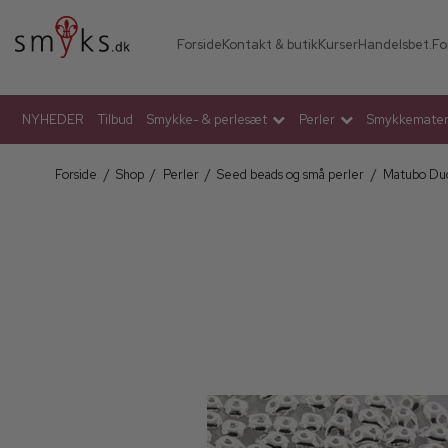
Forside
Kontakt & butik
Kurser
Handelsbet.
Fo
NYHEDER
Tilbud
Smykke- & perlesæt
Perler
Smykkemateri
Forside
/
Shop
/
Perler
/
Seed beads og små perler
/
Matubo Du