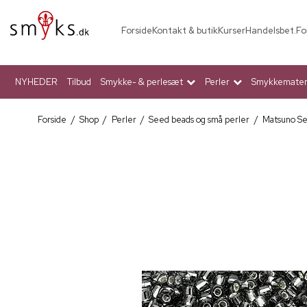
Forside
Kontakt & butik
Kurser
Handelsbet.
Fo
NYHEDER
Tilbud
Smykke- & perlesæt
Perler
Smykkemateri
Forside
/
Shop
/
Perler
/
Seed beads og små perler
/
Matsuno S