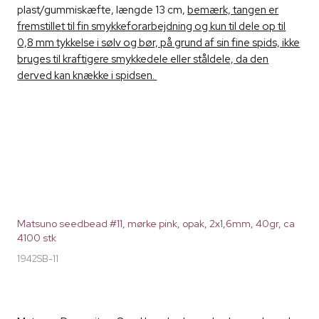
plast/gummiskæfte, længde 13 cm,
bemærk, tangen er
fremstillet til fin smykkeforarbejdning og kun til dele op til
0,8 mm tykkelse i sølv og bør, på grund af sin fine spids, ikke
bruges til kraftigere smykkedele eller ståldele, da den
derved kan knække i spidsen.
Matsuno seedbead #11, mørke pink, opak, 2x1,6mm, 40gr, ca
4100 stk
1942SB-11