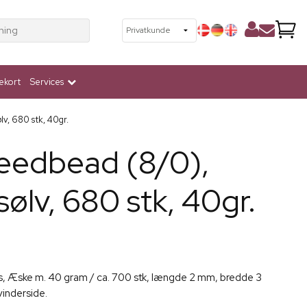
ning
ekort
Services
v, 680 stk, 40gr.
eedbead (8/0),
ølv, 680 stk, 40gr.
 Æske m. 40 gram / ca. 700 stk, længde 2 mm, bredde 3
inderside.