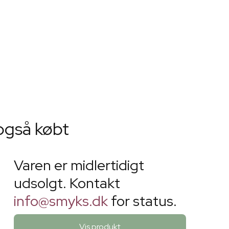
også købt
Varen er midlertidigt
udsolgt. Kontakt
info@smyks.dk
for status.
Vis produkt