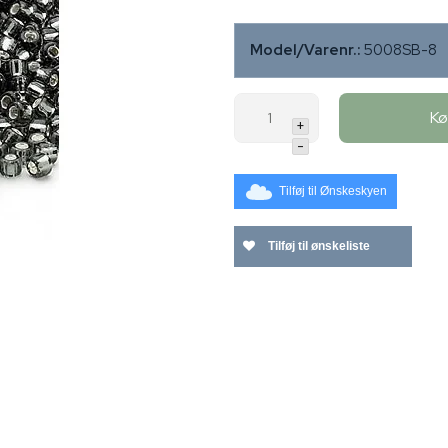
Model/Varenr.:
5008SB-8
K
+
-
Tilføj til Ønskeskyen
Tilføj til ønskeliste