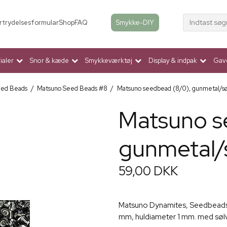
Indtast søg
Smykke-DIY
rtrydelsesformular
Shop
FAQ
aler
Snor & kæde
Smykkeværktøj
Display & indpak
Gav
eed Beads
/
Matsuno Seed Beads #8
/
Matsuno seedbead (8/0), gunmetal/søl
Matsuno s
gunmetal/s
59,00 DKK
Matsuno Dynamites, Seedbeads,
mm, huldiameter 1 mm. med sølv