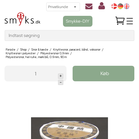
Smykke-DIY
Indtast søgning
Forside
/
Shop
/
Snor & kæde
/
Knyttesnor, paracord, bånd, vokssnor
/
Knyttesnor i polyester
/
Polyestersnor 0,9 mm
/
Polyestersnor, hel rulle, mørk blå, 0.9 mm, 90 m
Køb
+
-