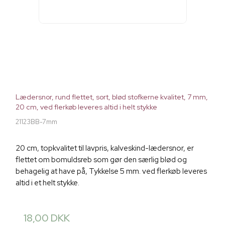
Lædersnor, rund flettet, sort, blød stofkerne kvalitet, 7 mm,
20 cm, ved flerkøb leveres altid i helt stykke
21123BB-7mm
20 cm, topkvalitet til lavpris, kalveskind-lædersnor, er
flettet om bomuldsreb som gør den særlig blød og
behagelig at have på, Tykkelse 5 mm. ved flerkøb leveres
altid i et helt stykke.
18,00 DKK