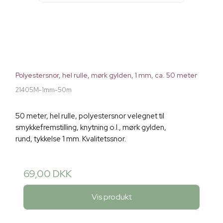
Polyestersnor, hel rulle, mørk gylden, 1 mm, ca. 50 meter
21405M-1mm-50m
50 meter, hel rulle, polyestersnor velegnet til
smykkefremstilling, knytning o.l., mørk gylden,
rund, tykkelse 1 mm. Kvalitetssnor.
69,00 DKK
Vis produkt