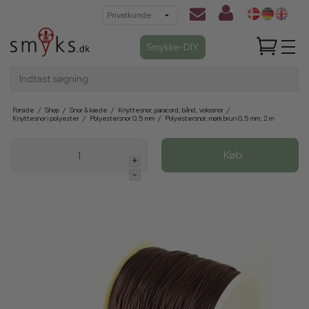
Smykke-DIY
Indtast søgning
Forside
/
Shop
/
Snor & kæde
/
Knyttesnor, paracord, bånd, vokssnor
/
Knyttesnor i polyester
/
Polyestersnor 0,5 mm
/
Polyestersnor, mørk brun 0,5 mm, 2 m
Køb
+
-