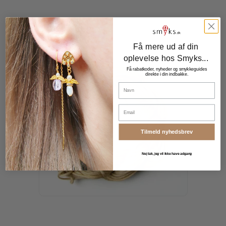
Få mere ud af din
oplevelse hos Smyks...
Få rabatkoder, nyheder og smykkeguides
direkte i din indbakke.
Navn
Email
Tilmeld nyhedsbrev
Nej tak, jeg vil ikke have adgang