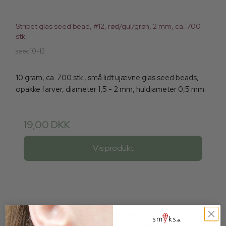
Stribet glas seed bead, #12, rød/gul/grøn, 2 mm, ca. 700
stk.
seed10-12
10 gram, ca. 700 stk., små lidt ujævne glas seed beads,
opakke farver, diameter 1,5 - 2 mm, huldiameter 0,5 mm.
19,00 DKK
Vis produkt