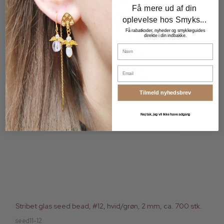
Få mere ud af din
oplevelse hos Smyks...
Få rabatkoder, nyheder og smykkeguides
direkte i din indbakke.
Navn
Email
Tilmeld nyhedsbrev
Nej tak, jeg vil ikke have adgang
Stribet glas seed bead, #12, hvid/grøn, 2 mm, ca. 700 stk.
seed11-12