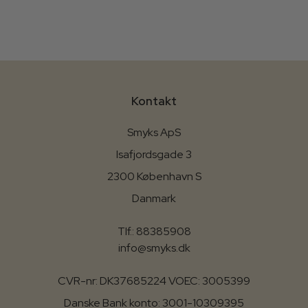
Kontakt
Smyks ApS
Isafjordsgade 3
2300 København S
Danmark
Tlf.: 88385908
info@smyks.dk
CVR-nr: DK37685224 VOEC: 3005399
Danske Bank konto: 3001-10309395