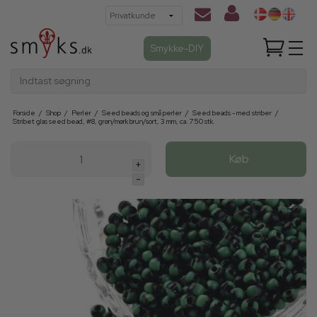
Smykke-DIY
Indtast søgning
Forside
/
Shop
/
Perler
/
Seed beads og små perler
/
Seed beads - med striber
/
Stribet glas seed bead, #8, grøn/mørk brun/sort, 3 mm, ca. 750 stk.
Køb
+
-