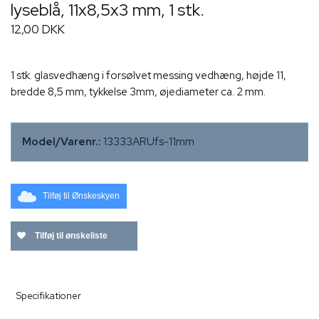
lyseblå, 11x8,5x3 mm, 1 stk.
12,00 DKK
1 stk. glasvedhæng i forsølvet messing vedhæng, højde 11,
bredde 8,5 mm, tykkelse 3mm, øjediameter ca. 2 mm.
Model/Varenr.:
13333ARUfs-11mm
Tilføj til Ønskeskyen
Tilføj til ønskeliste
Specifikationer