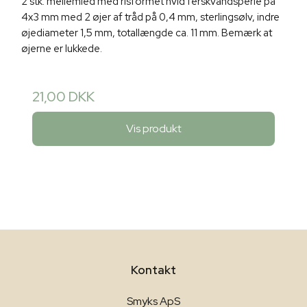
2 stk. mellemled med risformet hvid ferskvandsperle på
4x3 mm med 2 øjer af tråd på 0,4 mm, sterlingsølv, indre
øjediameter 1,5 mm, totallængde ca. 11 mm. Bemærk at
øjerne er lukkede.
21,00 DKK
Vis produkt
Kontakt
Smyks ApS