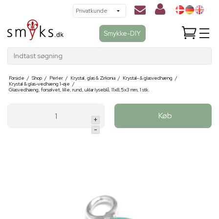
Smykke-DIY
Indtast søgning
Forside
/
Shop
/
Perler
/
Krystal, glas & Zirkonia
/
Krystal- & glasvedhæng
/
Krystal & glas-vedhæng 1-øje
/
Glasvedhæng, forsølvet, lille, rund, uklar lyseblå, 11x8,5x3 mm, 1 stk.
Køb
+
-