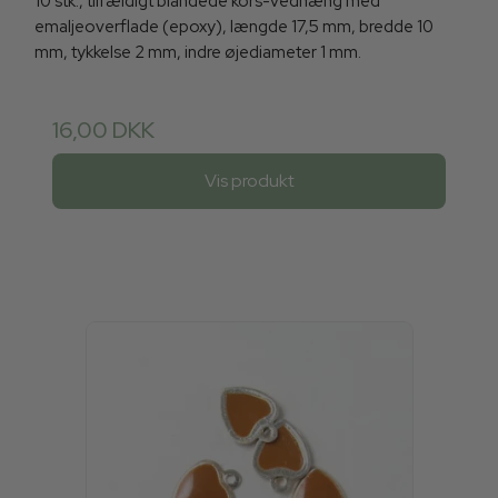
10 stk., tilfældigt blandede kors-vedhæng med
emaljeoverflade (epoxy), længde 17,5 mm, bredde 10
mm, tykkelse 2 mm, indre øjediameter 1 mm.
16,00 DKK
Vis produkt