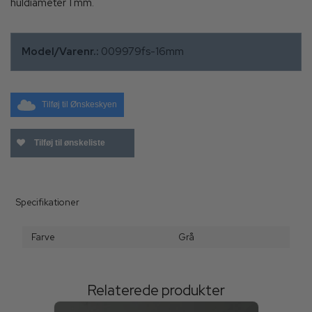
huldiameter 1 mm.
Model/Varenr.:
009979fs-16mm
Tilføj til Ønskeskyen
Tilføj til ønskeliste
Specifikationer
Farve
Grå
Relaterede produkter