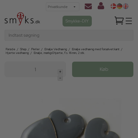
Smykke-DIY
Indtast søgning
Forside
/
Shop
/
Perler
/
Emalje Vedhæng
/
Emalje vedhæng med forsølvet kant
/
Hjerte vedhæng
/
Emalje, mørkgrå hjerte, f.s. 16 mm, 2 stk.
Køb
+
-