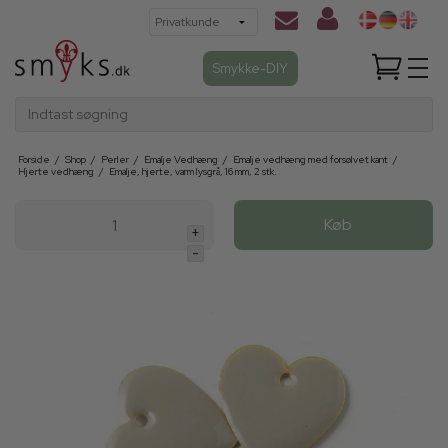
Smykke-DIY
Indtast søgning
Forside
/
Shop
/
Perler
/
Emalje Vedhæng
/
Emalje vedhæng med forsølvet kant
/
Hjerte vedhæng
/
Emalje, hjerte, varm lysgrå, 16 mm, 2 stk.
Køb
+
-