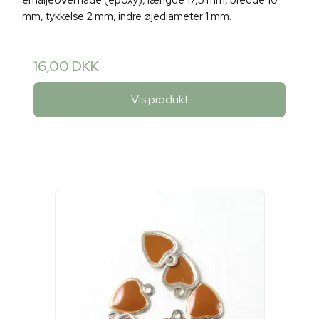
emaljeoverflade (epoxy), længde 17,5 mm, bredde 10
mm, tykkelse 2 mm, indre øjediameter 1 mm.
16,00 DKK
Vis produkt