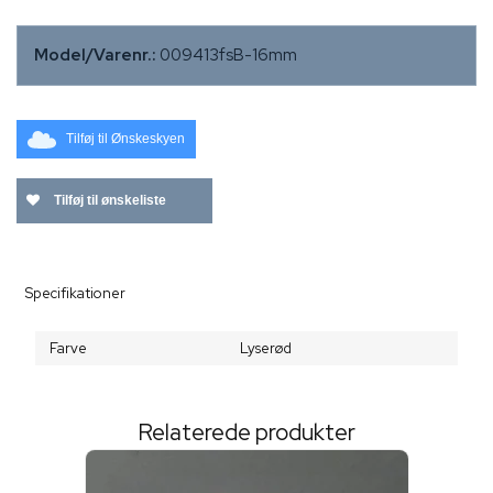
Model/Varenr.:
009413fsB-16mm
Tilføj til Ønskeskyen
Tilføj til ønskeliste
Specifikationer
Farve
Lyserød
Relaterede produkter