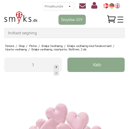
Smykke-DIY
Indtast søgning
Forside
/
Shop
/
Perler
/
Emalje Vedhæng
/
Emalje vedhæng med forsølvet kant
/
Hjerte vedhæng
/
Emalje vedhæng, rosa hjerte, 16x16 mm, 2 stk.
Køb
+
-