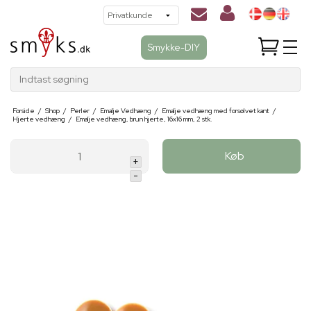
Smykke-DIY
Indtast søgning
Forside
/
Shop
/
Perler
/
Emalje Vedhæng
/
Emalje vedhæng med forsølvet kant
/
Hjerte vedhæng
/
Emalje vedhæng, brun hjerte, 16x16 mm, 2 stk.
Køb
+
-