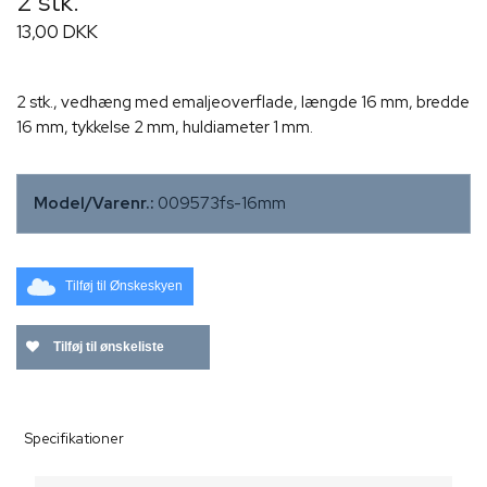
2 stk.
13,00 DKK
2 stk., vedhæng med emaljeoverflade, længde 16 mm, bredde
16 mm, tykkelse 2 mm, huldiameter 1 mm.
Model/Varenr.:
009573fs-16mm
Tilføj til Ønskeskyen
Tilføj til ønskeliste
Specifikationer