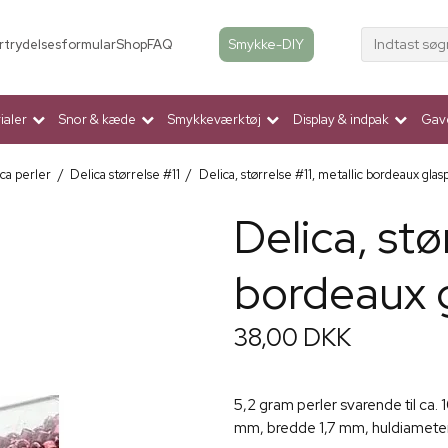
Indtast søg
Smykke-DIY
rtrydelsesformular
Shop
FAQ
aler
Snor & kæde
Smykkeværktøj
Display & indpak
Gav
ca perler
/
Delica størrelse #11
/
Delica, størrelse #11, metallic bordeaux glasp
Delica, stø
bordeaux g
38,00 DKK
5,2 gram perler svarende til ca.
mm, bredde 1,7 mm, huldiamete