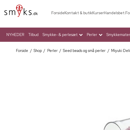
Forside
Kontakt & butik
Kurser
Handelsbet.
Fo
NYHEDER
Tilbud
Smykke- & perlesæt
Perler
Smykkemateri
Forside
/
Shop
/
Perler
/
Seed beads og små perler
/
Miyuki Deli