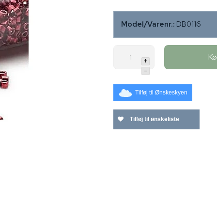
Model/Varenr.:
DB0116
K
+
-
Tilføj til Ønskeskyen
Tilføj til ønskeliste