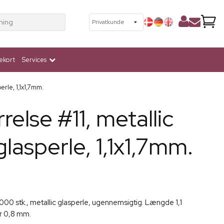
ning
ekort
Services
erle, 1,1x1,7mm.
rrelse #11, metallic
lasperle, 1,1x1,7mm.
 1000 stk., metallic glasperle, ugennemsigtig. Længde 1,1
r 0,8 mm.