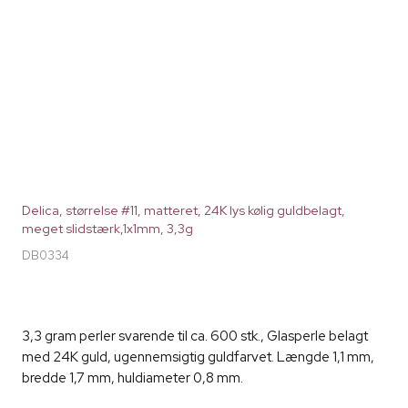
Delica, størrelse #11, matteret, 24K lys kølig guldbelagt,
meget slidstærk,1x1mm, 3,3g
DB0334
3,3 gram perler svarende til ca. 600 stk., Glasperle belagt
med 24K guld, ugennemsigtig guldfarvet. Længde 1,1 mm,
bredde 1,7 mm, huldiameter 0,8 mm.