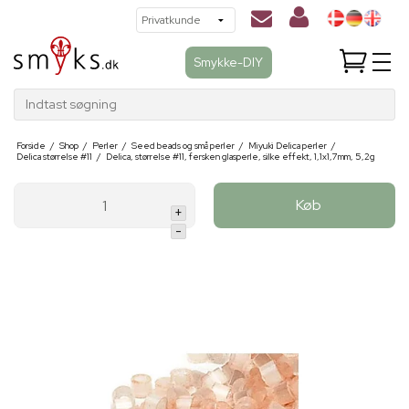
Smykke-DIY
Indtast søgning
Forside
/
Shop
/
Perler
/
Seed beads og små perler
/
Miyuki Delica perler
/
Delica størrelse #11
/
Delica, størrelse #11, fersken glasperle, silke effekt, 1,1x1,7mm, 5,2g
Køb
+
-