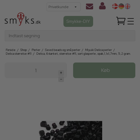
Smykke-DIY
Indtast søgning
Forside
/
Shop
/
Perler
/
Seed beads og små perler
/
Miyuki Delica perler
/
Delica størrelse #11
/
Delica, 6-kantet, størrelse #11, sort glasperle, opak,1,1x1,7mm, 5,2 gram.
Køb
+
-