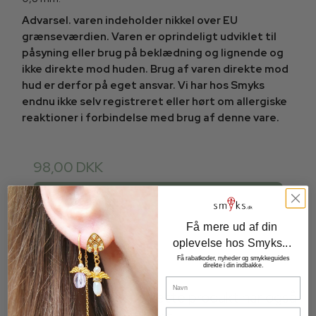
Advarsel. varen indeholder nikkel over EU
grænseværdien. Varen er oprindeligt udviklet til
påsyning eller brug på beklædning og lignende og
ikke direkte mod huden. Brug af varen direkte mod
hud er derfor på eget ansvar. Vi har hos Smyks
endnu ikke selv registreret eller hørt om allergiske
reaktioner i forbindelse med brug af denne vare.
98,00 DKK
Vis produkt
Få mere ud af din
oplevelse hos Smyks...
Få rabatkoder, nyheder og smykkeguides
direkte i din indbakke.
Navn
Kunder der har købt dette produkt har også
Email