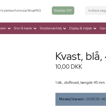
Indtast søg
Smykke-DIY
rtrydelsesformular
Shop
FAQ
aler
Snor & kæde
Smykkeværktøj
Display & indpak
Gav
Kvast, blå,
10,00 DKK
1 stk., stofkvast, længde 45 mm.
Model/Varenr.:
009535-4