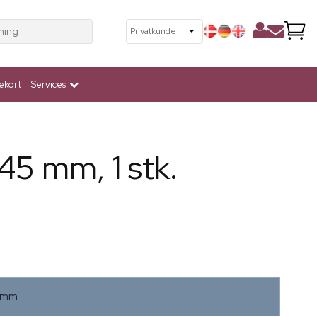
ning
ekort
Services
 45 mm, 1 stk.
5mm