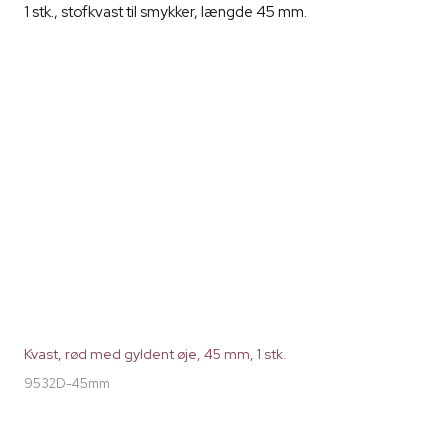
1 stk., stofkvast til smykker, længde 45 mm.
Kvast, rød med gyldent øje, 45 mm, 1 stk.
9532D-45mm