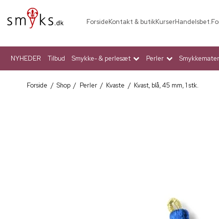
Forside
Kontakt & butik
Kurser
Handelsbet.
Fo
NYHEDER
Tilbud
Smykke- & perlesæt
Perler
Smykkemateri
Forside
/
Shop
/
Perler
/
Kvaste
/
Kvast, blå, 45 mm, 1 stk.