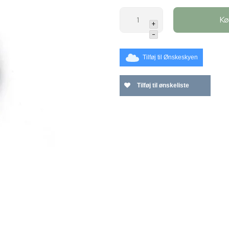
K
+
-
Tilføj til Ønskeskyen
Tilføj til ønskeliste