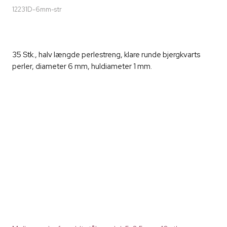
12231D-6mm-str
35 Stk., halv længde perlestreng, klare runde bjergkvarts
perler, diameter 6 mm, huldiameter 1 mm.