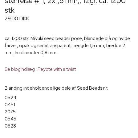
størrelse #11, 2x1,5 mm,, 12gr. ca. 1200
stk
29,00 DKK
ca. 1200 stk. Miyuki seed beads i pose, blandede blå og hvide
farver, opak og semitransparent, længde 1,5 mm, bredde 2
mm, huldiameter 0,8 mm.
Se blogindlæg : Peyote with a twist
Blanding indeholdende lige dele af Seed Beads nr:
0524
0451
2075
0545
0528