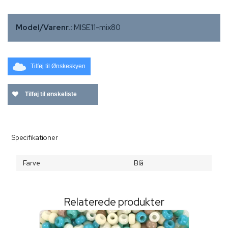
Model/Varenr.:
MISE11-mix80
Tilføj til Ønskeskyen
Tilføj til ønskeliste
Specifikationer
Farve
Blå
Relaterede produkter