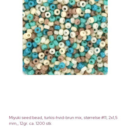
Miyuki seed bead, turkis-hvid-brun mix, størrelse #11, 2x1,5
mm,, 12gr. ca. 1200 stk