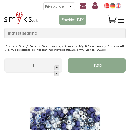
Smykke-DIY
Indtast søgning
Forside
/
Shop
/
Perler
/
Seed beads og små perler
/
Miyuki Seed beads
/
Størrelse #11
/
Miyuki seed bead, blå-hvid blank mix, størrelse #11, 2x1,5 mm,, 12gr. ca. 1200 stk
Køb
+
-