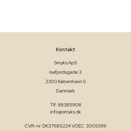
Kontakt
Smyks ApS
Isafjordsgade 3
2300 København S
Danmark
Tlf.: 88385908
info@smyks.dk
CVR-nr: DK37685224 VOEC: 3005399