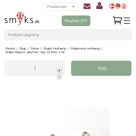
Smykke-DIY
Indtast søgning
Forside
/
Shop
/
Perler
/
Emalje Vedhæng
/
Emaljerede vedhæng
/
Emalje margurit, sølv/hvid, 1 øje, 10,5mm, 2 stk
Køb
+
-