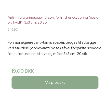
Anti-misfarvningspapir til sølv, forhindrer oxydering (obs er
p.t. hvidt), 3x3 cm, 20 stk.
31132C
Forimprægneret anti-tarnish paper, bruges til at lægge
ved sølvdele (opbevaret i pose) såvel forgyldte sølvdele
for at forhindre misfarvning måler 3x3 cm. 20 stk.
19,00 DKK
Vis produkt