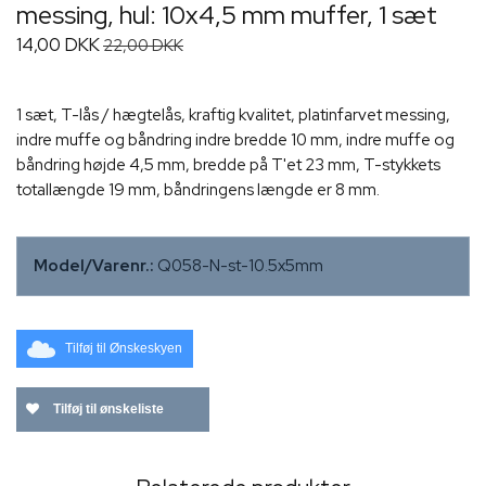
messing, hul: 10x4,5 mm muffer, 1 sæt
14,00 DKK
22,00 DKK
1 sæt, T-lås / hægtelås, kraftig kvalitet, platinfarvet messing,
indre muffe og båndring indre bredde 10 mm, indre muffe og
båndring højde 4,5 mm, bredde på T'et 23 mm, T-stykkets
totallængde 19 mm, båndringens længde er 8 mm.
Model/Varenr.:
Q058-N-st-10.5x5mm
Tilføj til Ønskeskyen
Tilføj til ønskeliste