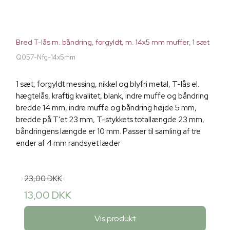
Bred T-lås m. båndring, forgyldt, m. 14x5 mm muffer, 1 sæt
Q057-Nfg-14x5mm
1 sæt, forgyldt messing, nikkel og blyfri metal, T-lås el.
hægtelås, kraftig kvalitet, blank, indre muffe og båndring
bredde 14 mm, indre muffe og båndring højde 5 mm,
bredde på T'et 23 mm, T-stykkets totallængde 23 mm,
båndringens længde er 10 mm. Passer til samling af tre
ender af 4 mm randsyet læder
23,00 DKK
13,00 DKK
Vis produkt