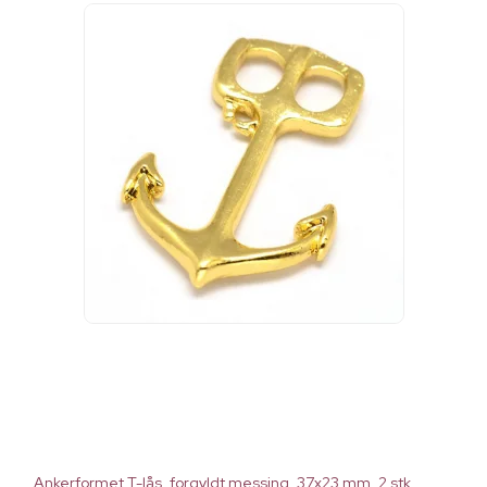
Ankerformet T-lås, forgyldt messing, 37x23 mm, 2 stk