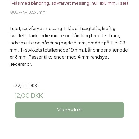
T-lås med båndring, sølvfarvet messing, hul: 11x5 mm, 1 sæt
Q057-N-10.5x5mm
1 sæt, sølvfarvet messing T-lås el. hægtelås, kraftig
kvalitet, blank, indre muffe og båndring bredde 11 mm,
indre muffe og båndring højde 5 mm, bredde på T'et 23
mm, T-stykkets totallængde 19 mm, båndringens længde
er 8 mm. Passer til to ender med 4 mm randsyet
lædersnor.
22,00 DKK
12,00 DKK
Vis produkt