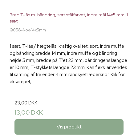
Bred T-lås m. båndring, sort stålfarvet, indre mål 14x5 mm, 1
sæt
Q058-Nox-14x5mm
1 sæt, T-lås / hægtelås, kraftig kvalitet, sort, indre muffe
og båndring bredde 14 mm, indre muffe og båndring
højde 5 mm, bredde på T'et 23 mm, båndringens længde
er 10 mm, T-stykkets længde 23 mm. Kan f.eks. anvendes
til samling af tre ender 4 mm randsyet lædersnor. Klik for
eksempel,
23,00 DKK
13,00 DKK
Vis produkt