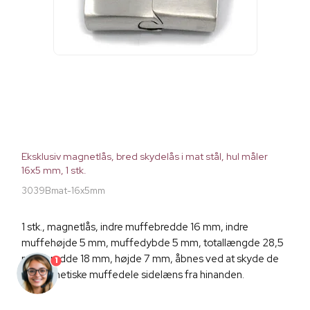
Eksklusiv magnetlås, bred skydelås i mat stål, hul måler
16x5 mm, 1 stk.
3039Bmat-16x5mm
1 stk., magnetlås, indre muffebredde 16 mm, indre
muffehøjde 5 mm, muffedybde 5 mm, totallængde 28,5
mm, bredde 18 mm, højde 7 mm, åbnes ved at skyde de
1
to magnetiske muffedele sidelæns fra hinanden.