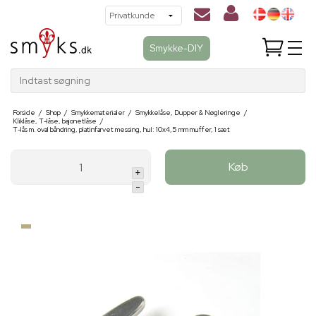
Smykke-DIY
Indtast søgning
Forside
/
Shop
/
Smykkematerialer
/
Smykkelåse, Dupper & Nøgleringe
/
Kliklåse, T-låse, bajonetlåse
/
T-lås m. oval båndring, platinfarvet messing, hul: 10x4,5 mm muffer, 1 sæt
Køb
+
-