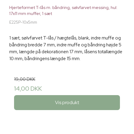
Hjerteformet T-lås m. båndring, sølvfarvet messing, hul:
17x11 mm muffer, 1 sæt
E225P-10x5mm
1 sæt, sølvfarvet T-lås / hægtelås, blank, indre muffe og
båndring bredde 7 mm, indre muffe og båndring højde 5
mm, længde på dekorationen 17 mm, låsens totallængde
10 mm, båndringens længde 15 mm.
19,00 DKK
14,00 DKK
Vis produkt