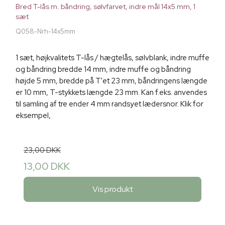
Bred T-lås m. båndring, sølvfarvet, indre mål 14x5 mm, 1
sæt
Q058-Nrh-14x5mm
1 sæt, højkvalitets T-lås / hægtelås, sølvblank, indre muffe
og båndring bredde 14 mm, indre muffe og båndring
højde 5 mm, bredde på T'et 23 mm, båndringens længde
er 10 mm, T-stykkets længde 23 mm. Kan f.eks. anvendes
til samling af tre ender 4 mm randsyet lædersnor. Klik for
eksempel,
23,00 DKK
13,00 DKK
Vis produkt