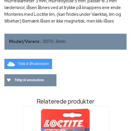
muffediameter 3 mm, muffedybde 5 mm. passer til 3 mm
lædersnor, låsen åbnes ved at trykke på knappens ene ende.
Monteres med Loctite lim, (kan findes under Værktøj, lim og
tilbehør) Bemærk låsen er ikke magnetisk, men klik-låses
Model/Varenr.:
3070-3mm
Tilføj til Ønskeskyen
Tilføj til ønskeliste
Relaterede produkter