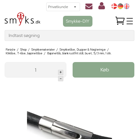
Smykke-DIY
Indtast søgning
Forside
/
Shop
/
Smykkematerialer
/
Smykkelåse, Dupper & Nøgleringe
/
Kliklåse, T-låse, bajonetlåse
/
Bajonetlås, blank rustfrit stål, buet, 5/3 mm, 1 stk.
Køb
+
-