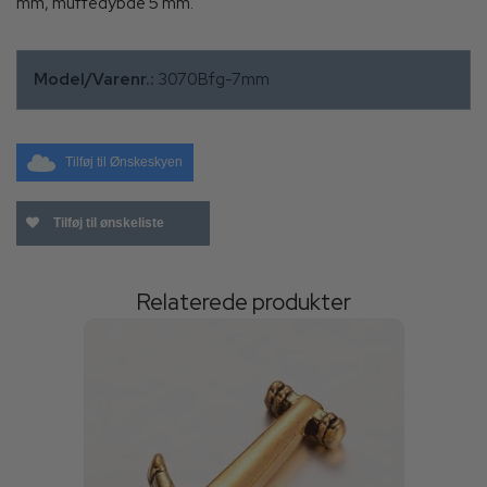
mm, muffedybde 5 mm.
Model/Varenr.:
3070Bfg-7mm
Tilføj til Ønskeskyen
Tilføj til ønskeliste
Relaterede produkter