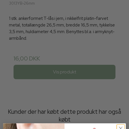
3013YB-26mm
1 stk. ankerformet T-lås i jern, i nikkelfrit platin-farvet
metal, totallængde 26,5 mm, bredde 16,5 mm, tykkelse
3,5 mm, huldiameter 4,5 mm. Benyttes bl.a. i armyknyt-
armbånd.
16,00 DKK
Vis produkt
Kunder der har købt dette produkt har også
købt