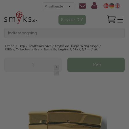
Smykke-DIY
Indtast søgning
Forside
/
Shop
/
Smykkematerialer
/
Smykkelåse, Dupper & Nøgleringe
/
Kliklåse, T-låse, bajonetlåse
/
Bajonetlås, forgylt-stål, 6-kant, 9/7 mm, 1 stk.
Køb
+
-