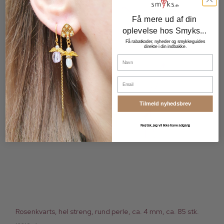
Få mere ud af din
oplevelse hos Smyks...
Få rabatkoder, nyheder og smykkeguides
direkte i din indbakke.
Navn
Email
Tilmeld nyhedsbrev
Nej tak, jeg vil ikke have adgang
Rosenkvarts, hel streng, rund perle, ca. 4 mm, ca. 85 stk.