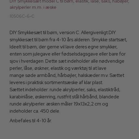
DIY Smykkesæt model C til børn, elastik, låse, saks, håbøjler,
akrylperler m.m. i æske
10506C-6-C
DIY Smykkesæt til børn, version C. Allergivenligt DIY
smykkesæt til børn fra 4-10 års alderen. Smykke startsæt,
Ideelt til børn, der gerne vil lave deres egne smykker,
enten som julegave eller fødselsdagsgave eller bare for
sjov i hverdagen. Dette sæt indeholder alle nødvendige
perler, låse, øskner, elastik og værktøj til at lave
mange søde armbånd, hårbøjler, halskæder m.v. Sættet
leveres i praktisk sortimentsæske af klar plast.
Sættet indeholder: runde akrylperler, saks, elastiktråd,
karabinlåse, øskenring, rustfrit stål hårbånd, blandede
runde akrylperler. æsken måler 19x13x2,2 cm og
indeholder ca. 450 dele.
Anbefales til 4-10 år.