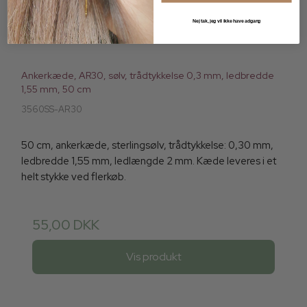
Nej tak, jeg vil ikke have adgang
Ankerkæde, AR30, sølv, trådtykkelse 0,3 mm, ledbredde
1,55 mm, 50 cm
3560SS-AR30
50 cm, ankerkæde, sterlingsølv, trådtykkelse: 0,30 mm,
ledbredde 1,55 mm, ledlængde 2 mm. Kæde leveres i et
helt stykke ved flerkøb.
55,00 DKK
Vis produkt