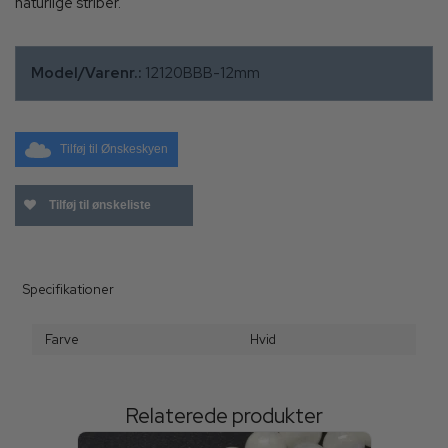
naturlige striber.
Model/Varenr.:
12120BBB-12mm
Tilføj til Ønskeskyen
Tilføj til ønskeliste
Specifikationer
Farve
Hvid
Relaterede produkter