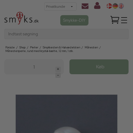
Smykke-DIY
Indtast søgning
Forside
/
Shop
/
Perler
/
Smykkesten & Halvædelsten
/
Månesten
/
Månestenperle, rund med krystal-bælte, 12 mm, 1 stk.
Køb
+
-