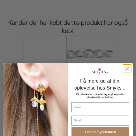
Kunder der har købt dette produkt har også
købt
Få mere ud af din
oplevelse hos Smyks...
Få rabatkoder, nyheder og smykkeguides
direkte i din indbakke.
Navn
Email
Tilmeld nyhedsbrev