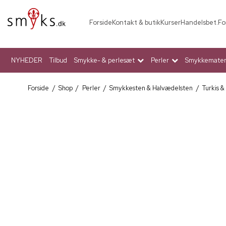
Forside
Kontakt & butik
Kurser
Handelsbet.
Fo
NYHEDER
Tilbud
Smykke- & perlesæt
Perler
Smykkemateri
Forside
/
Shop
/
Perler
/
Smykkesten & Halvædelsten
/
Turkis &