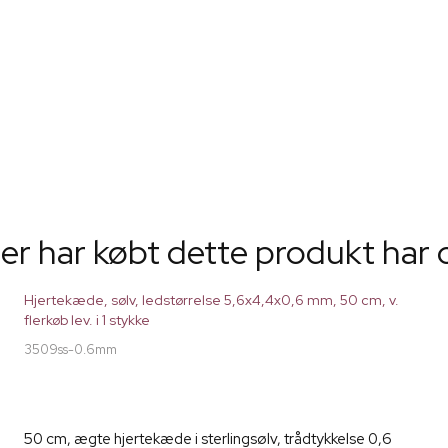
er har købt dette produkt har 
Hjertekæde, sølv, ledstørrelse 5,6x4,4x0,6 mm, 50 cm, v.
flerkøb lev. i 1 stykke
3509ss-0.6mm
50 cm, ægte hjertekæde i sterlingsølv, trådtykkelse 0,6