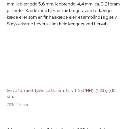
mm, ledlængde 5,6 mm, ledbredde: 4,4 mm, ca. 9,21 gram
pr. meter. Kæde med hjerter kan bruges som forlænger
kæde eller som en fin halskæde elelr et armbånd i sig selv.
Smykkekæde Levers altid i hele længder ved flerkøb.
Sølvtråd, rund, tykkelse 1,5 mm, halv-hård (HH), (1,83 gr) 10
cm.
21251-1.5mm