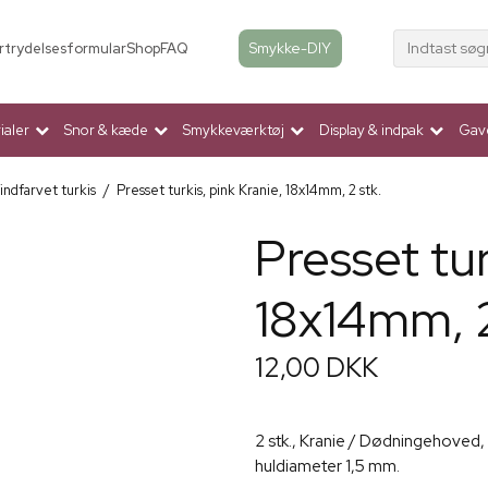
Indtast søg
Smykke-DIY
rtrydelsesformular
Shop
FAQ
aler
Snor & kæde
Smykkeværktøj
Display & indpak
Gav
 indfarvet turkis
/
Presset turkis, pink Kranie, 18x14mm, 2 stk.
Presset tur
18x14mm, 2
12,00 DKK
2 stk., Kranie / Dødningehoved, 
huldiameter 1,5 mm.