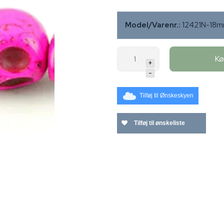
Model/Varenr.:
12421N-18
K
+
-
Tilføj til Ønskeskyen
Tilføj til ønskeliste