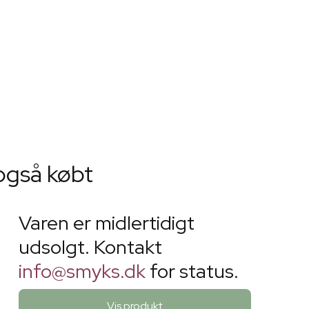
også købt
Varen er midlertidigt
udsolgt. Kontakt
info@smyks.dk
for status.
Vis produkt