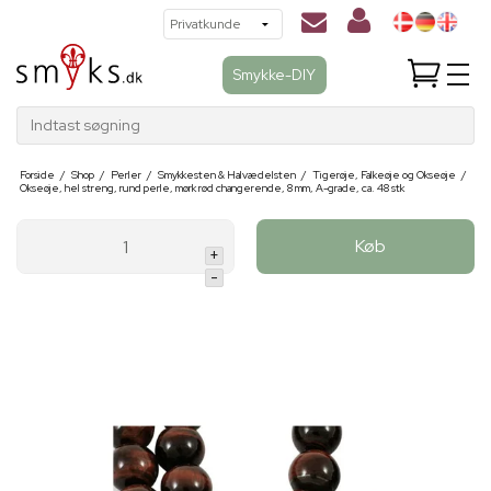
Smykke-DIY
Indtast søgning
Forside
/
Shop
/
Perler
/
Smykkesten & Halvædelsten
/
Tigerøje, Falkeøje og Okseøje
/
Okseøje, hel streng, rund perle, mørk rød changerende, 8 mm, A-grade, ca. 48 stk
Køb
+
-