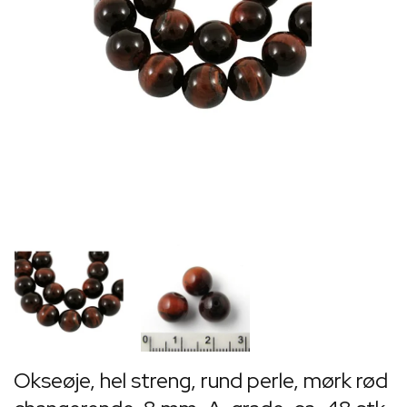
Okseøje, hel streng, rund perle, mørk rød