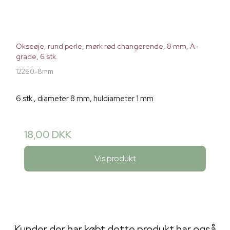
Okseøje, rund perle, mørk rød changerende, 8 mm, A-
grade, 6 stk.
12260-8mm
6 stk., diameter 8 mm, huldiameter 1 mm
18,00 DKK
Vis produkt
Kunder der har købt dette produkt har også