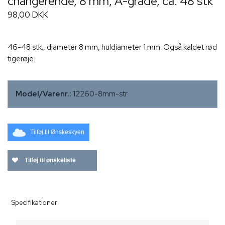
changerende, 8 mm, A-grade, ca. 48 stk
98,00 DKK
46-48 stk., diameter 8 mm, huldiameter 1 mm. Også kaldet rød
tigerøje.
Model/Varenr.:
12260-8mm-str
Tilføj til Ønskeskyen
Tilføj til ønskeliste
Specifikationer