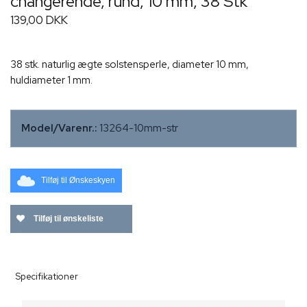
changerende, rund, 10 mm, 38 Stk
139,00 DKK
38 stk. naturlig ægte solstensperle, diameter 10 mm,
huldiameter 1 mm.
Model/Varenr.:
13264-10mm-str
Tilføj til Ønskeskyen
Tilføj til ønskeliste
Specifikationer