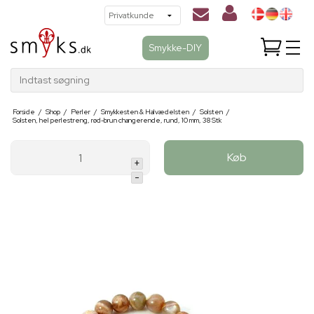
Smykke-DIY
Indtast søgning
Forside
/
Shop
/
Perler
/
Smykkesten & Halvædelsten
/
Solsten
/
Solsten, hel perlestreng, rød-brun changerende, rund, 10 mm, 38 Stk
Køb
+
-