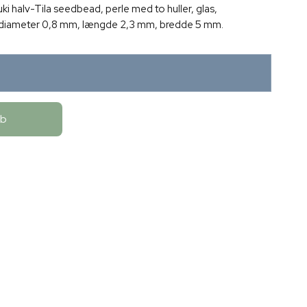
iyuki halv-Tila seedbead, perle med to huller, glas,
 huldiameter 0,8 mm, længde 2,3 mm, bredde 5 mm.
øb