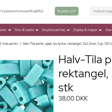
Indtast søg
Smykke-DIY
rtrydelsesformular
Shop
FAQ
aler
Snor & kæde
Smykkeværktøj
Display & indpak
Gav
 2-huls perler
/
Halv-Tila perle, opak, lys tyrkis, rektangel, 5x2,3mm, 5 gr, 130 s
Halv-Tila p
rektangel,
stk
38,00 DKK