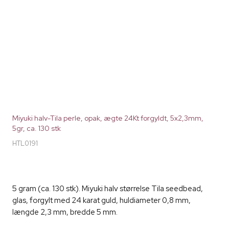
Miyuki halv-Tila perle, opak, ægte 24Kt forgyldt, 5x2,3mm,
5gr, ca. 130 stk
HTL0191
5 gram (ca. 130 stk). Miyuki halv størrelse Tila seedbead,
glas, forgylt med 24 karat guld, huldiameter 0,8 mm,
længde 2,3 mm, bredde 5 mm.