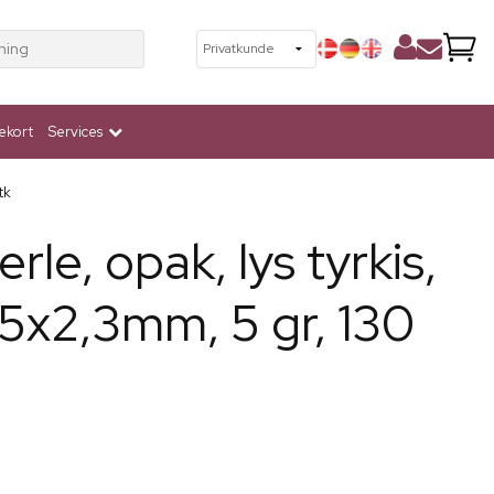
ning
ekort
Services
tk
erle, opak, lys tyrkis,
 5x2,3mm, 5 gr, 130