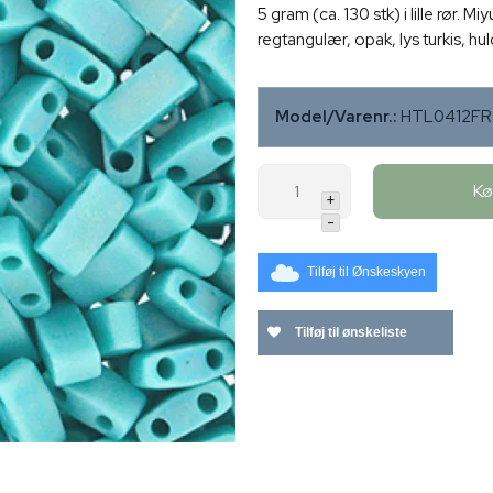
5 gram (ca. 130 stk) i lille rør. M
regtangulær, opak, lys turkis,
Model/Varenr.:
HTL0412FR
K
+
-
Tilføj til Ønskeskyen
Tilføj til ønskeliste