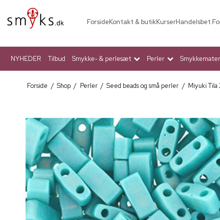
Forside
Kontakt & butik
Kurser
Handelsbet.
Fo
NYHEDER
Tilbud
Smykke- & perlesæt
Perler
Smykkemateri
Forside
/
Shop
/
Perler
/
Seed beads og små perler
/
Miyuki Tila