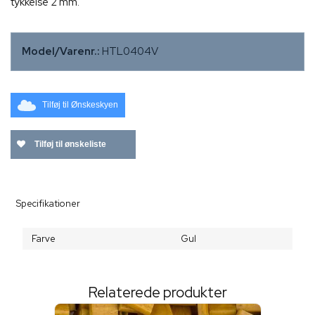
tykkelse 2 mm.
Model/Varenr.:
HTL0404V
Tilføj til Ønskeskyen
Tilføj til ønskeliste
Specifikationer
Farve
Gul
Relaterede produkter