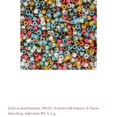
Delica seed beads, Mix50, frosted fall leaves, 6-farve
blanding, størrelse #11, 5,2 g