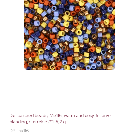
Delica seed beads, Mix116, warm and cosy, 5-farve
blanding, størrelse #11, 5,2 g
DB-mix116