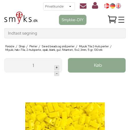
Smykke-DIY
Indtast søgning
Forside
/
Shop
/
Perler
/
Seed beads og små perler
/
Miyuki Tila 2-huls perler
/
Miyuki, halv-Tila, 2-hulsperle, opak, blank, gul, firkantet, 5x2,3mm, 5 gr, 130 stk
Køb
+
-